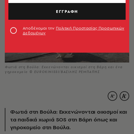
ΕΓΓΡΑΦΗ
Αποδέχομαι την
Πολιτική Προστασίας Προσωπικών
Δεδομένων
Φωτιά στη Βούλα: Εκκενώνονται οικισμοί στη Βάρη και ένα
γηροκομείο © EUROKINISSI/ΒΑΣΙΛΗΣ ΡΕΜΠΑΠΗΣ
Φωτιά στη Βούλα: Εκκενώνονται οικισμοί και
τα παιδικά χωριά SOS στη Βάρη όπως και
γηροκομείο στη Βούλα.