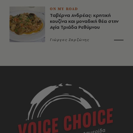
ON MY ROAD
Ταβέρνα Ανδρέας: κρητική
κουζίνα και μοναδική θέα στην
Αγία Τριάδα Ρεθύμνου
Γιώργος Ζαρζώνης