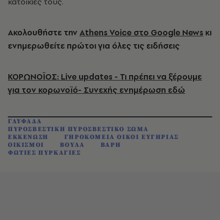
κατοικίες τους.
Ακολουθήστε την
Athens Voice στο Google News
κι
ενημερωθείτε πρώτοι για όλες τις ειδήσεις
ΚΟΡΩΝΟΪΟΣ: Live updates - Τι πρέπει να ξέρουμε
για τον κορωνοϊό- Συνεχής ενημέρωση εδώ
ΓΛΥΦΑΔΑ
ΠΥΡΟΣΒΕΣΤΙΚΗ ΠΥΡΟΣΒΕΣΤΙΚΟ ΣΩΜΑ
ΕΚΚΕΝΩΣΗ
ΓΗΡΟΚΟΜΕΙΑ ΟΙΚΟΙ ΕΥΓΗΡΙΑΣ
ΟΙΚΙΣΜΟΙ
ΒΟΥΛΑ
ΒΑΡΗ
ΦΩΤΙΕΣ ΠΥΡΚΑΓΙΕΣ