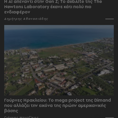
Η AI απέναντι στην Gen Z; Το debAIte της The
Newtons Laboratory έκανε κάτι πολύ πιο
ενδιαφέρον
Δημήτρης Αθανασιάδης
Γούρνες Ηρακλείου: To mega project της Dimand
που αλλάζει την εικόνα της πρώην αμερικανικής
βάσης
Γιάννης Μαντζίκος