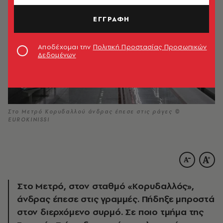
ΕΓΓΡΑΦΗ
Αποδέχομαι την
Πολιτική Προστασίας Προσωπικών
Δεδομένων
Στο Μετρό Κορυδαλλού άνδρας έπεσε στις ράγες ©
EUROKINISSI
Στο Μετρό, στον σταθμό «Κορυδαλλός»,
άνδρας έπεσε στις γραμμές. Πήδηξε μπροστά
στον διερχόμενο συρμό. Σε ποιο τμήμα της