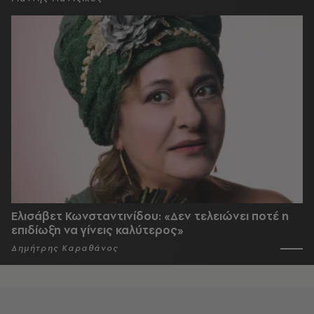
Ελισάβετ Κωνσταντινίδου: «Δεν τελειώνει ποτέ η
επιδίωξη να γίνεις καλύτερος»
Δημήτρης Καραθάνος