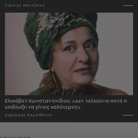
Γιάννης Μαντζίκος
Ελισάβετ Κωνσταντινίδου: «Δεν τελειώνει ποτέ η
επιδίωξη να γίνεις καλύτερος»
Δημήτρης Καραθάνος