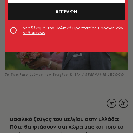
ΕΓΓΡΑΦΗ
Αποδέχομαι την
Πολιτική Προστασίας Προσωπικών
Δεδομένων
Το βασιλικό ζεύγος του Βελγίου © EPA / STEPHANIE LECOCQ
Βασιλικό ζεύγος του Βελγίου στην Ελλάδα:
Πότε θα φτάσουν στη χώρα μας και ποιο το