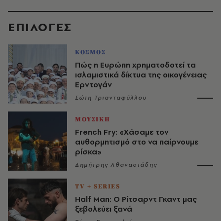
EΠΙΛΟΓΈΣ
ΚΟΣΜΟΣ
Πώς η Ευρώπη χρηματοδοτεί τα
ισλαμιστικά δίκτυα της οικογένειας
Ερντογάν
Σώτη Τριανταφύλλου
ΜΟΥΣΙΚΗ
French Fry: «Χάσαμε τον
αυθορμητισμό στο να παίρνουμε
ρίσκα»
Δημήτρης Αθανασιάδης
TV + SERIES
Half Man: Ο Ρίτσαρντ Γκαντ μας
ξεβολεύει ξανά