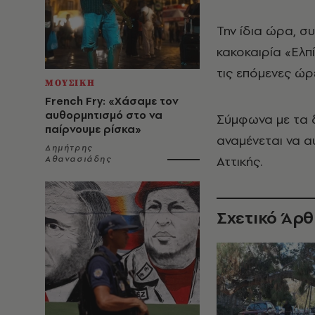
Την ίδια ώρα, σ
κακοκαιρία «Ελπ
τις επόμενες ώρ
ΜΟΥΣΙΚΗ
French Fry: «Χάσαμε τον
αυθορμητισμό στο να
Σύμφωνα με τα 
παίρνουμε ρίσκα»
αναμένεται να α
Δημήτρης
Αττικής.
Αθανασιάδης
Σχετικό Άρ