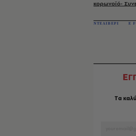
κορωνοϊό- Συν
ΝΤΕΛΙΒΕΡΙ
E 
Ε
Γ
Tα καλύ
EMAIL