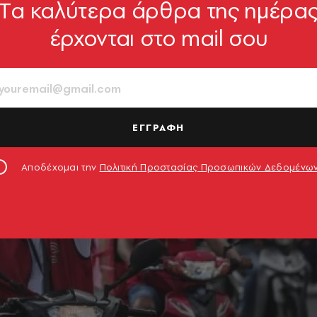
Tα καλύτερα άρθρα της ημέρα
έρχονται στο mail σου
ΕΓΓΡΑΦΗ
Αποδέχομαι την
Πολιτική Προστασίας Προσωπικών Δεδομένω