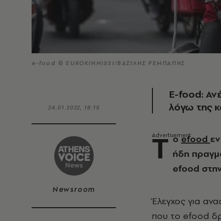
e-food © EUROKINNISSI/ΒΑΣΙΛΗΣ ΡΕΜΠΑΠΗΣ
E-food: Αν
λόγω της κ
24.01.2022, 18:15
Τ
ο
efood
εν
ήδη πραγμα
efood στην
Newsroom
Έλεγχος για ανα
που το efood δρ