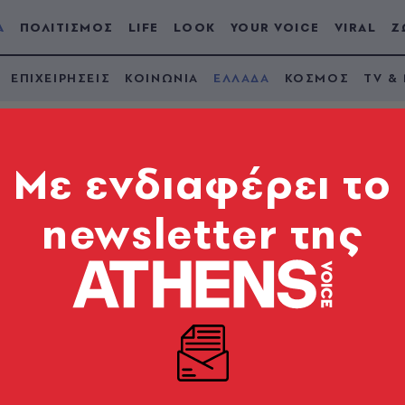
Α
ΠΟΛΙΤΙΣΜΟΣ
LIFE
LOOK
YOUR VOICE
VIRAL
Ζ
ΕΠΙΧΕΙΡΗΣΕΙΣ
ΚΟΙΝΩΝΙΑ
ΕΛΛΑΔΑ
ΚΟΣΜΟΣ
TV &
Mε ενδιαφέρει το
newsletter της
very στην Αττική η e
ς