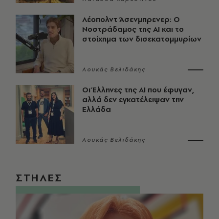
Λέοπολντ Άσενμπρενερ: Ο
Νοστράδαμος της AI και το
στοίχημα των δισεκατομμυρίων
Λουκάς Βελιδάκης
Οι Έλληνες της ΑΙ που έφυγαν,
αλλά δεν εγκατέλειψαν την
Ελλάδα
Λουκάς Βελιδάκης
ΣΤΗΛΕΣ