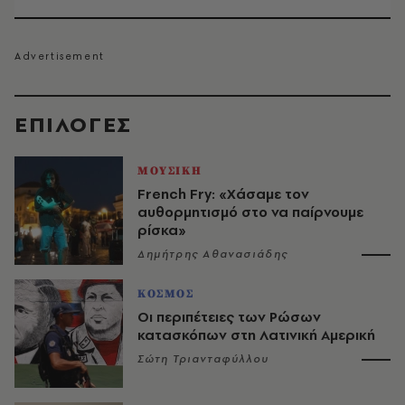
EΠΙΛΟΓΈΣ
ΜΟΥΣΙΚΗ
French Fry: «Χάσαμε τον
αυθορμητισμό στο να παίρνουμε
ρίσκα»
Δημήτρης Αθανασιάδης
ΚΟΣΜΟΣ
Οι περιπέτειες των Ρώσων
κατασκόπων στη Λατινική Αμερική
Σώτη Τριανταφύλλου