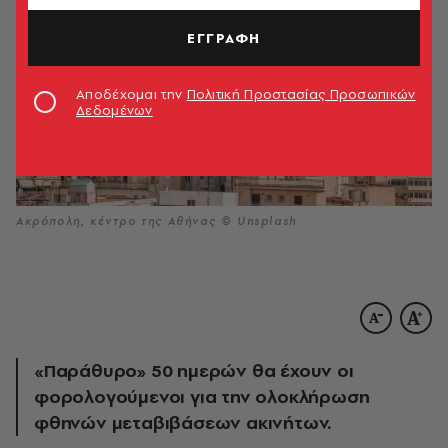
ΕΓΓΡΑΦΗ
Αποδέχομαι την
Πολιτική Προστασίας Προσωπικών
Δεδομένων
Ακρόπολη, κέντρο της Αθήνας © Unsplash
«Παράθυρο» 50 ημερών θα έχουν οι
φορολογούμενοι για την ολοκλήρωση
φθηνών μεταβιβάσεων ακινήτων.