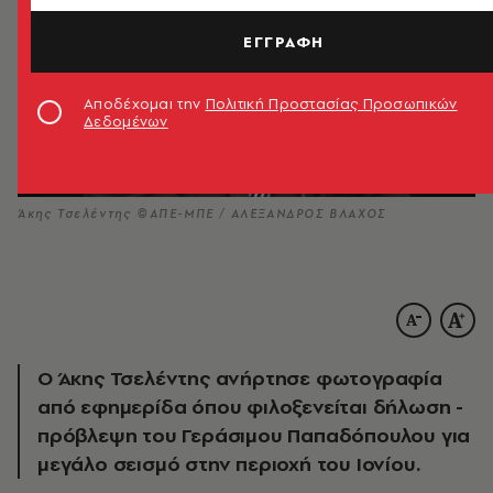
ΕΓΓΡΑΦΗ
Αποδέχομαι την
Πολιτική Προστασίας Προσωπικών
Δεδομένων
Άκης Τσελέντης ©ΑΠΕ-ΜΠΕ / ΑΛΕΞΑΝΔΡΟΣ ΒΛΑΧΟΣ
Ο Άκης Τσελέντης ανήρτησε φωτογραφία
από εφημερίδα όπου φιλοξενείται δήλωση -
πρόβλεψη του Γεράσιμου Παπαδόπουλου για
μεγάλο σεισμό στην περιοχή του Ιονίου.