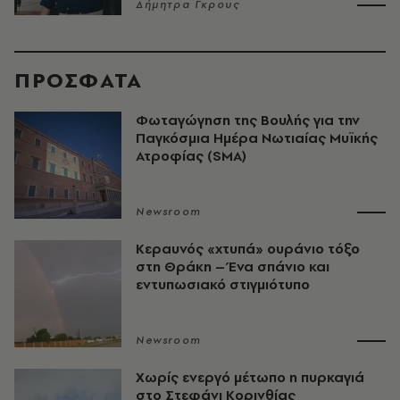
Δήμητρα Γκρους
ΠΡΟΣΦΑΤΑ
Φωταγώγηση της Βουλής για την
Παγκόσμια Ημέρα Νωτιαίας Μυϊκής
Ατροφίας (SMA)
Newsroom
Κεραυνός «χτυπά» ουράνιο τόξο
στη Θράκη – Ένα σπάνιο και
εντυπωσιακό στιγμιότυπο
Newsroom
Χωρίς ενεργό μέτωπο η πυρκαγιά
στο Στεφάνι Κορινθίας