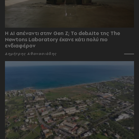
Η AI απέναντι στην Gen Z; Το debAIte της The
Newtons Laboratory έκανε κάτι πολύ πιο
ενδιαφέρον
Δημήτρης Αθανασιάδης