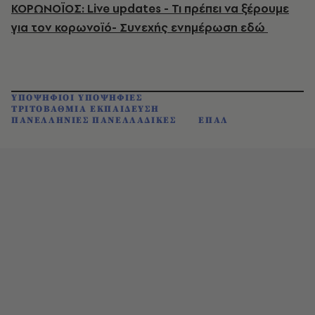
ΚΟΡΩΝΟΪΟΣ: Live updates - Τι πρέπει να ξέρουμε
για τον κορωνοϊό- Συνεχής ενημέρωση εδώ
ΥΠΟΨΗΦΙΟΙ ΥΠΟΨΗΦΙΕΣ
ΤΡΙΤΟΒΑΘΜΙΑ ΕΚΠΑΙΔΕΥΣΗ
ΠΑΝΕΛΛΗΝΙΕΣ ΠΑΝΕΛΛΑΔΙΚΕΣ
ΕΠΑΛ