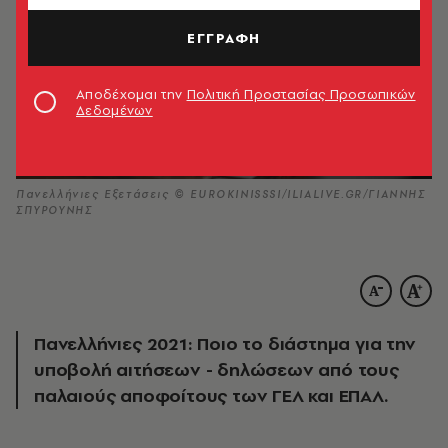
ΕΓΓΡΑΦΗ
Αποδέχομαι την
Πολιτική Προστασίας Προσωπικών
Δεδομένων
Πανελλήνιες Εξετάσεις © EUROKINISSSI/ILIALIVE.GR/ΓΙΑΝΝΗΣ
ΣΠΥΡΟΥΝΗΣ
Πανελλήνιες 2021: Ποιο το διάστημα για την
υποβολή αιτήσεων - δηλώσεων από τους
παλαιούς αποφοίτους των ΓΕΛ και ΕΠΑΛ.