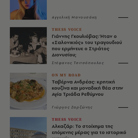
Αγγελική Μανουσάκη
THESS VOICE
Γιάννης Γκουλιόβας: Ήταν ο
«Σαλονικιός» του τραγουδιού
που ερμήνευε ο Στράτος
Διονυσίου;
Στέφανος Τσιτσόπουλος
ON MY ROAD
Ταβέρνα Ανδρέας: κρητική
κουζίνα και μοναδική θέα στην
Αγία Τριάδα Ρεθύμνου
Γιώργος Ζαρζώνης
THESS VOICE
Αλκαζάρ: Το στοίχημα της
επόμενης μέρας για το ιστορικό