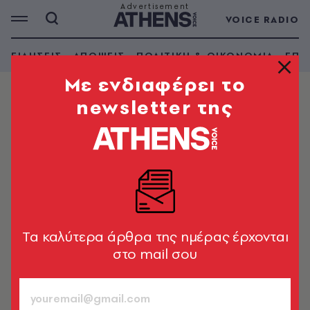
VOICE RADIO
ΕΙΔΗΣΕΙΣ
ΑΠΟΨΕΙΣ
ΠΟΛΙΤΙΚΗ & ΟΙΚΟΝΟΜΙΑ
ΕΠΙ
Mε ενδιαφέρει το
newsletter της
ΕΛΛΑΔΑ
Λιγνάδης: Απορρίφθηκε η ένσταση
ακυρότητας - Ξεκίνησε η απολογία
Ο καλλιτέχνης βρίσκεται ενώπιον της ανακρίτριας
Newsroom
Tα καλύτερα άρθρα της ημέρας έρχονται
25.02.2021, 16:02
2’ ΔΙΑΒΑΣΜΑ
στο mail σου