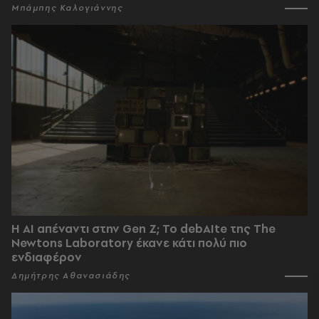
Μπάμπης Καλογιάννης
Η AI απέναντι στην Gen Z; Το debAIte της The
Newtons Laboratory έκανε κάτι πολύ πιο
ενδιαφέρον
Δημήτρης Αθανασιάδης