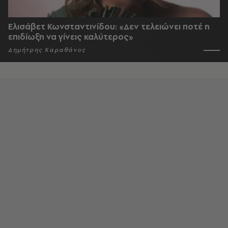
Ελισάβετ Κωνσταντινίδου: «Δεν τελειώνει ποτέ η
επιδίωξη να γίνεις καλύτερος»
Δημήτρης Καραθάνος