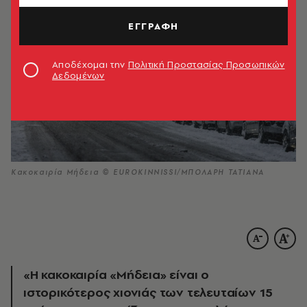
ΕΓΓΡΑΦΗ
Αποδέχομαι την
Πολιτική Προστασίας Προσωπικών
Δεδομένων
Κακοκαιρία Μήδεια © EUROKINNISSI/ΜΠΟΛΑΡΗ ΤΑΤΙΑΝΑ
«Η κακοκαιρία «Μήδεια» είναι ο
ιστορικότερος χιονιάς των τελευταίων 15