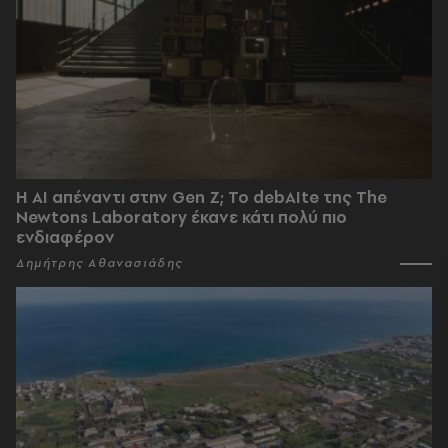
Η AI απέναντι στην Gen Z; Το debAIte της The
Newtons Laboratory έκανε κάτι πολύ πιο
ενδιαφέρον
Δημήτρης Αθανασιάδης