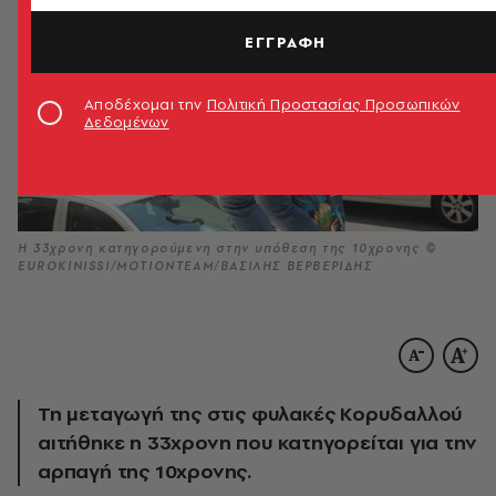
ΕΓΓΡΑΦΗ
Αποδέχομαι την
Πολιτική Προστασίας Προσωπικών
Δεδομένων
H 33χρονη κατηγορούμενη στην υπόθεση της 10χρονης ©
EUROKINISSI/ΜΟΤΙΟΝΤΕΑΜ/ΒΑΣΙΛΗΣ ΒΕΡΒΕΡΙΔΗΣ
Τη μεταγωγή της στις φυλακές Κορυδαλλού
αιτήθηκε η 33χρονη που κατηγορείται για την
αρπαγή της 10χρονης.