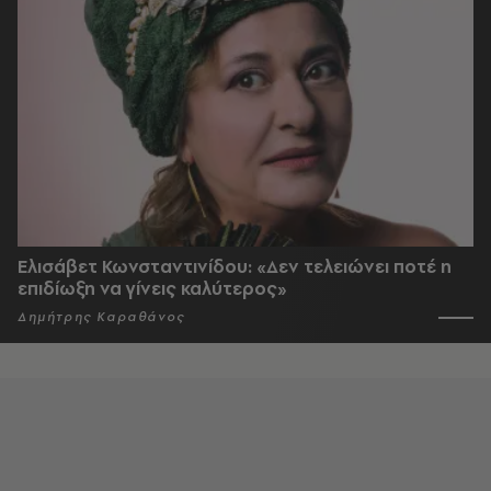
Ελισάβετ Κωνσταντινίδου: «Δεν τελειώνει ποτέ η
επιδίωξη να γίνεις καλύτερος»
Δημήτρης Καραθάνος