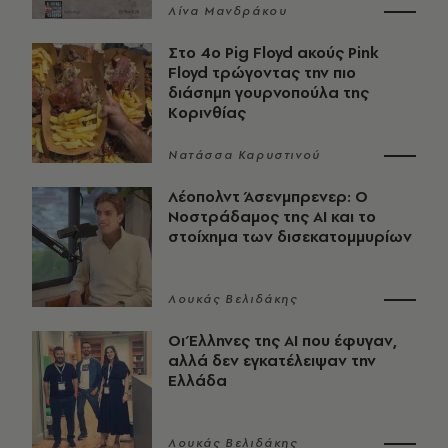
Λίνα Μανδράκου
Στο 4ο Pig Floyd ακούς Pink
Floyd τρώγοντας την πιο
διάσημη γουρνοπούλα της
Κορινθίας
Νατάσσα Καρυστινού
Λέοπολντ Άσενμπρενερ: Ο
Νοστράδαμος της AI και το
στοίχημα των δισεκατομμυρίων
Λουκάς Βελιδάκης
Οι Έλληνες της ΑΙ που έφυγαν,
αλλά δεν εγκατέλειψαν την
Ελλάδα
Λουκάς Βελιδάκης