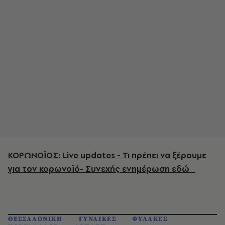
ΚΟΡΩΝΟΪΟΣ: Live updates - Τι πρέπει να ξέρουμε
για τον κορωνοϊό- Συνεχής ενημέρωση εδώ
ΘΕΣΣΑΛΟΝΙΚΗ
ΓΥΝΑΙΚΕΣ
ΦΥΛΑΚΕΣ