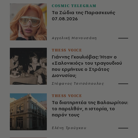
COSMIC TELEGRAM
Τα Ζώδια της Παρασκευής
07.08.2026
Αγγελική Μανουσάκη
THESS VOICE
Γιάννης Γκουλιόβας: Ήταν ο
«Σαλονικιός» του τραγουδιού
που ερμήνευε ο Στράτος
Διονυσίου;
Στέφανος Τσιτσόπουλος
THESS VOICE
Τα διατηρητέα της Βαλαωρίτου:
το παρελθόν, η ιστορία, το
παρόν τους
Ελένη Τρούγκου