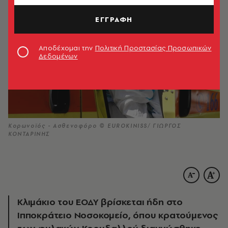
ΕΓΓΡΑΦΗ
Αποδέχομαι την
Πολιτική Προστασίας Προσωπικών
Δεδομένων
Κορωνοϊός - Ασθενοφόρο © EUROKINISS/ ΓΙΩΡΓΟΣ
ΚΟΝΤΑΡΙΝΗΣ
Κλιμάκιο του ΕΟΔΥ βρίσκεται ήδη στο
Ιπποκράτειο Νοσοκομείο, όπου κρατούμενος