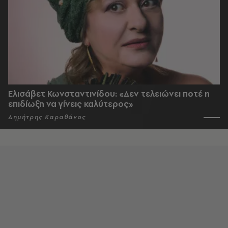
Ελισάβετ Κωνσταντινίδου: «Δεν τελειώνει ποτέ η
επιδίωξη να γίνεις καλύτερος»
Δημήτρης Καραθάνος