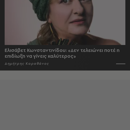
Ελισάβετ Κωνσταντινίδου: «Δεν τελειώνει ποτέ η
επιδίωξη να γίνεις καλύτερος»
Δημήτρης Καραθάνος