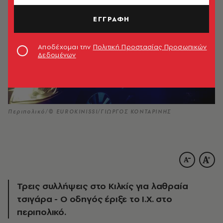
ΕΓΓΡΑΦΗ
Αποδέχομαι την
Πολιτική Προστασίας Προσωπικών
Δεδομένων
Περιπολικό/© EUROKINISSI/ΓΙΩΡΓΟΣ ΚΟΝΤΑΡΙΝΗΣ
Τρεις συλλήψεις στο Κιλκίς για λαθραία
τσιγάρα - Ο οδηγός έριξε το Ι.Χ. στο
περιπολικό.