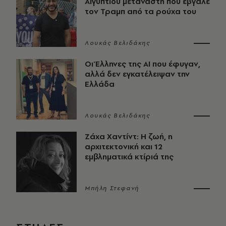
Αιγύπτιου μετανάστη που έβγαλε
τον Τραμπ από τα ρούχα του
Λουκάς Βελιδάκης
Οι Έλληνες της ΑΙ που έφυγαν,
αλλά δεν εγκατέλειψαν την
Ελλάδα
Λουκάς Βελιδάκης
Ζάχα Χαντίντ: Η ζωή, η
αρχιτεκτονική και 12
εμβληματικά κτίριά της
Μπήλη Στεφανή