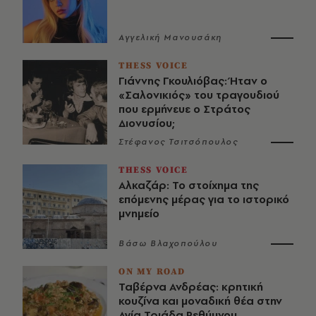
Αγγελική Μανουσάκη
THESS VOICE
Γιάννης Γκουλιόβας: Ήταν ο
«Σαλονικιός» του τραγουδιού
που ερμήνευε ο Στράτος
Διονυσίου;
Στέφανος Τσιτσόπουλος
THESS VOICE
Αλκαζάρ: Το στοίχημα της
επόμενης μέρας για το ιστορικό
μνημείο
Βάσω Βλαχοπούλου
ON MY ROAD
Ταβέρνα Ανδρέας: κρητική
κουζίνα και μοναδική θέα στην
Αγία Τριάδα Ρεθύμνου