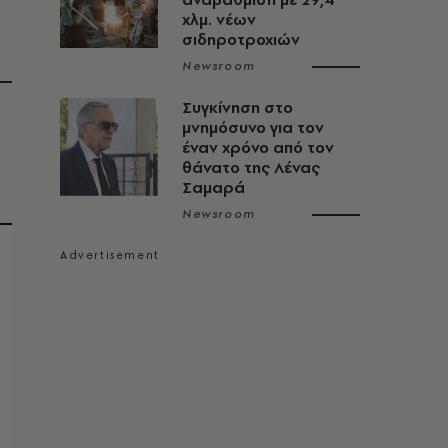
χλμ. νέων
σιδηροτροχιών
Newsroom
Συγκίνηση στο
μνημόσυνο για τον
έναν χρόνο από τον
θάνατο της Λένας
Σαμαρά
Newsroom