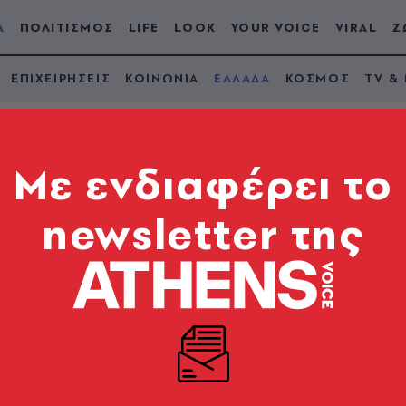
Α
ΠΟΛΙΤΙΣΜΟΣ
LIFE
LOOK
YOUR VOICE
VIRAL
Ζ
ΕΠΙΧΕΙΡΗΣΕΙΣ
ΚΟΙΝΩΝΙΑ
ΕΛΛΑΔΑ
ΚΟΣΜΟΣ
TV &
Mε ενδιαφέρει το
newsletter της
ίο με 57 πρόσφυγες
ε προορισμό δομή φιλοξενίας