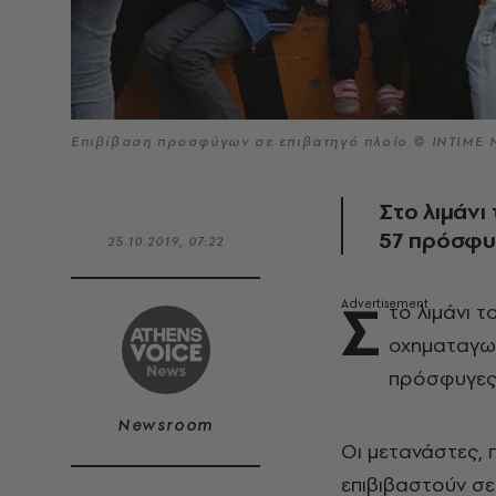
Επιβίβαση προσφύγων σε επιβατηγό πλοίο © INTIME
Στο λιμάνι
57 πρόσφυγ
25.10.2019, 07:22
Σ
το λιμάνι 
οχηματαγωγ
πρόσφυγες 
Newsroom
Οι μετανάστες, 
επιβιβαστούν σε