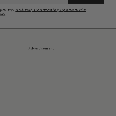
μαι την
Πολιτική Προστασίας Προσωπικών
νων