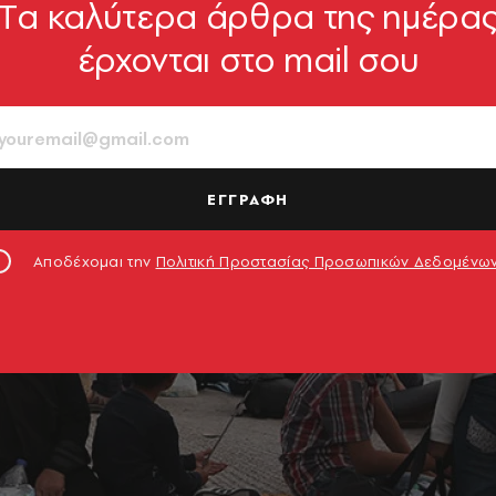
Tα καλύτερα άρθρα της ημέρα
έρχονται στο mail σου
ΕΓΓΡΑΦΗ
Αποδέχομαι την
Πολιτική Προστασίας Προσωπικών Δεδομένω