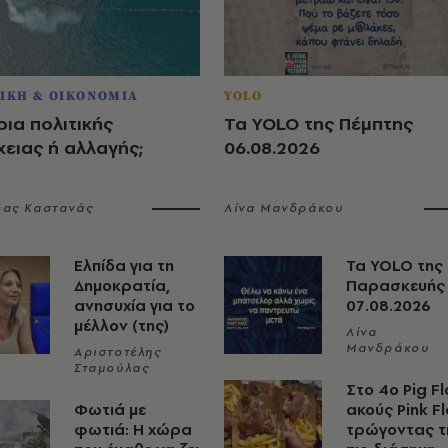
ΙΚΗ & ΟΙΚΟΝΟΜΙΑ
YOLO
ια πολιτικής
Τα YOLO της Πέμπτης
ειας ή αλλαγής;
06.08.2026
δας Καστανάς
Λίνα Μανδράκου
Ελπίδα για τη
Τα YOLO της
Δημοκρατία,
Παρασκευής
ανησυχία για το
07.08.2026
μέλλον (της)
Λίνα
Μανδράκου
Αριστοτέλης
Σταμούλας
Στο 4ο Pig Fl
Φωτιά με
ακούς Pink F
φωτιά: Η χώρα
τρώγοντας τ