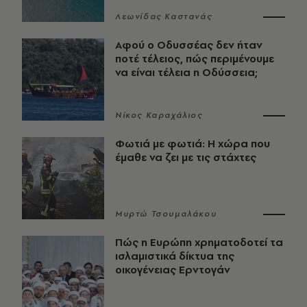
Λεωνίδας Καστανάς
Αφού ο Οδυσσέας δεν ήταν
ποτέ τέλειος, πώς περιμένουμε
να είναι τέλεια η Οδύσσεια;
Νίκος Καραχάλιος
Φωτιά με φωτιά: Η χώρα που
έμαθε να ζει με τις στάχτες
Μυρτώ Τσουμαλάκου
Πώς η Ευρώπη χρηματοδοτεί τα
ισλαμιστικά δίκτυα της
οικογένειας Ερντογάν