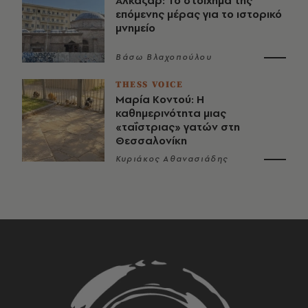
Αλκαζάρ: Το στοίχημα της
επόμενης μέρας για το ιστορικό
μνημείο
Βάσω Βλαχοπούλου
THESS VOICE
Μαρία Κοντού: Η
καθημερινότητα μιας
«ταΐστριας» γατών στη
Θεσσαλονίκη
Κυριάκος Αθανασιάδης