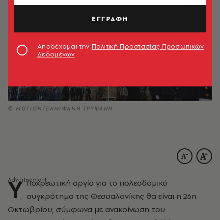
ΕΓΓΡΑΦΗ
Αποδέχομαι την
Πολιτική Προστασίας Προσωπικών
Δεδομένων
© ΜΟΤΙΟΝΤΕΑΜ/ΦΑΝΗ ΤΡΥΨΑΝΗ
Υ
ποχρεωτική αργία για το πολεοδομικό
συγκρότημα της Θεσσαλονίκης θα είναι η 26η
Οκτωβρίου, σύμφωνα με ανακοίνωση του