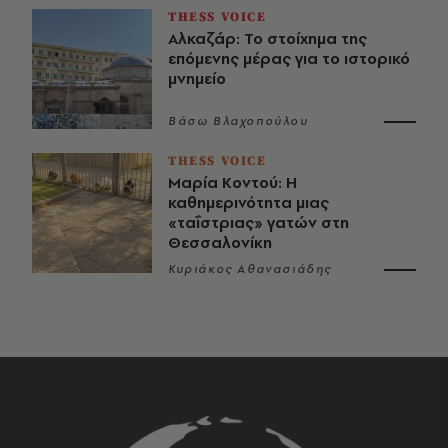
THESS VOICE
Αλκαζάρ: Το στοίχημα της
επόμενης μέρας για το ιστορικό
μνημείο
Βάσω Βλαχοπούλου
THESS VOICE
Μαρία Κοντού: Η
καθημερινότητα μιας
«ταΐστριας» γατών στη
Θεσσαλονίκη
Κυριάκος Αθανασιάδης