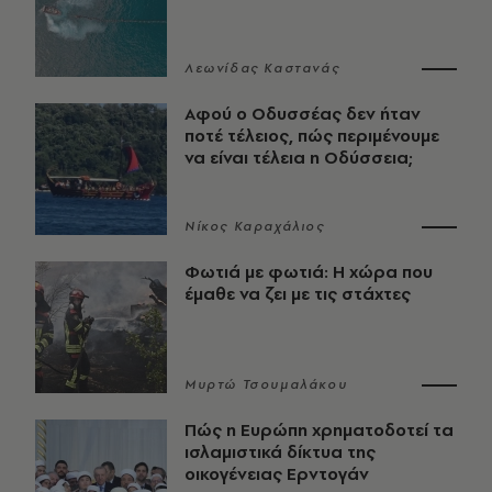
Λεωνίδας Καστανάς
Αφού ο Οδυσσέας δεν ήταν
ποτέ τέλειος, πώς περιμένουμε
να είναι τέλεια η Οδύσσεια;
Νίκος Καραχάλιος
Φωτιά με φωτιά: Η χώρα που
έμαθε να ζει με τις στάχτες
Μυρτώ Τσουμαλάκου
Πώς η Ευρώπη χρηματοδοτεί τα
ισλαμιστικά δίκτυα της
οικογένειας Ερντογάν