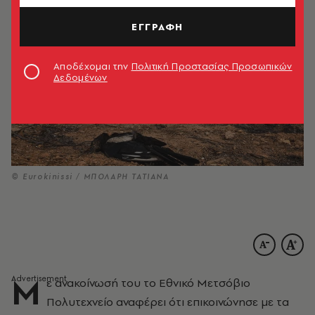
ΕΓΓΡΑΦΗ
Αποδέχομαι την
Πολιτική Προστασίας Προσωπικών
Δεδομένων
© Eurokinissi / ΜΠΟΛΑΡΗ ΤΑΤΙΑΝΑ
Μ
ε ανακοίνωσή του το Εθνικό Μετσόβιο
Πολυτεχνείο αναφέρει ότι επικοινώνησε με τα