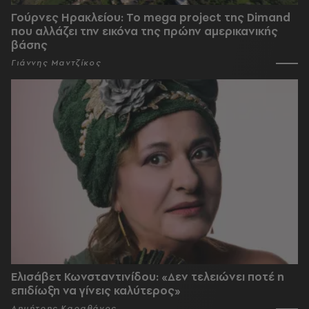
Γούρνες Ηρακλείου: To mega project της Dimand
που αλλάζει την εικόνα της πρώην αμερικανικής
βάσης
Γιάννης Μαντζίκος
Ελισάβετ Κωνσταντινίδου: «Δεν τελειώνει ποτέ η
επιδίωξη να γίνεις καλύτερος»
Δημήτρης Καραθάνος