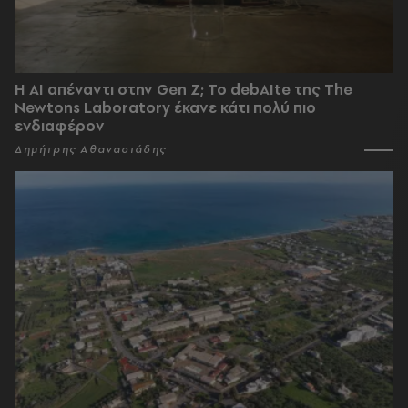
Η AI απέναντι στην Gen Z; Το debAIte της The
Newtons Laboratory έκανε κάτι πολύ πιο
ενδιαφέρον
Δημήτρης Αθανασιάδης