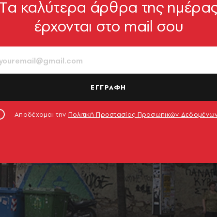
Tα καλύτερα άρθρα της ημέρα
έρχονται στο mail σου
ΕΓΓΡΑΦΗ
Αποδέχομαι την
Πολιτική Προστασίας Προσωπικών Δεδομένω