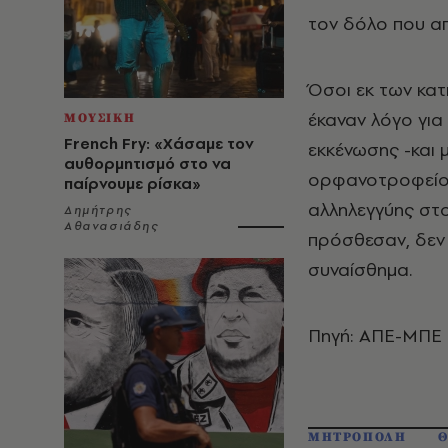
τον δόλο που απ
Όσοι εκ των κα
έκαναν λόγο για
ΜΟΥΣΙΚΗ
French Fry: «Χάσαμε τον
εκκένωσης -και 
αυθορμητισμό στο να
ορφανοτροφείου
παίρνουμε ρίσκα»
αλληλεγγύης στ
Δημήτρης
Αθανασιάδης
πρόσθεσαν, δεν
συναίσθημα.
Πηγή: ΑΠΕ-ΜΠΕ
ΜΗΤΡΟΠΟΛΗ