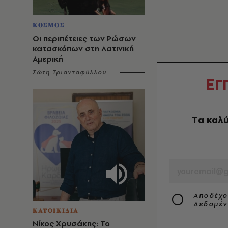
ΚΟΣΜΟΣ
Οι περιπέτειες των Ρώσων
κατασκόπων στη Λατινική
Αμερική
Σώτη Τριανταφύλλου
Ε
Γ
Tα καλύ
EMAIL
Αποδέχο
Δεδομέ
ΚΑΤΟΙΚΙΔΙΑ
Νίκος Χρυσάκης: Το