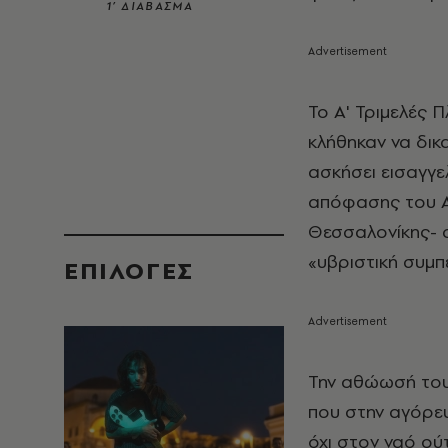
1’ ΔΙΑΒΑΣΜΑ
Το Α' Τριμελές 
κλήθηκαν να δικ
ασκήσει εισαγγε
απόφασης του 
Θεσσαλονίκης- 
«υβριστική συμπ
EΠΙΛΟΓΈΣ
Την αθώωσή τους
που στην αγόρευ
όχι στον ναό ού