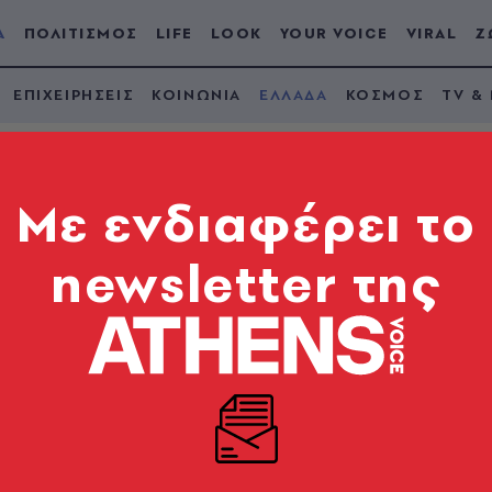
Α
ΠΟΛΙΤΙΣΜΟΣ
LIFE
LOOK
YOUR VOICE
VIRAL
Ζ
ΕΠΙΧΕΙΡΗΣΕΙΣ
ΚΟΙΝΩΝΙΑ
ΕΛΛΑΔΑ
ΚΟΣΜΟΣ
TV &
Mε ενδιαφέρει το
newsletter της
 25 εισβολείς της
σαλονίκης
Διέκοψαν τη θεία λειτουργία σε ένδειξη διαμαρτυρίας για την κατεδάφιση ενός ορ