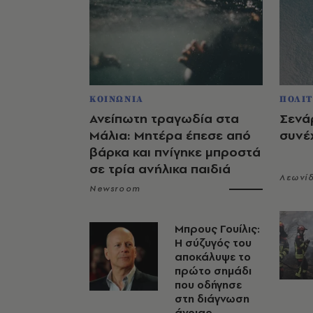
ΚΟΙΝΩΝΙΑ
ΠΟΛΙΤ
Ανείπωτη τραγωδία στα
Σενάρ
Μάλια: Μητέρα έπεσε από
συνέχ
βάρκα και πνίγηκε μπροστά
σε τρία ανήλικα παιδιά
Λεωνί
Newsroom
Μπρους Γουίλις:
Η σύζυγός του
αποκάλυψε το
πρώτο σημάδι
που οδήγησε
στη διάγνωση
άνοιας