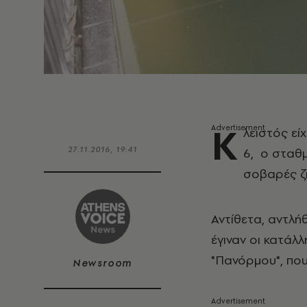
Κ
λειστός εί
27.11.2016, 19:41
6, ο σταθμ
σοβαρές ζη
Αντίθετα, αντλή
έγιναν οι κατάλ
"Πανόρμου", πο
Newsroom