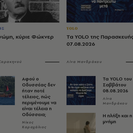
ΟΣ
YOLO
νώμη, κύριε Φώκνερ
Τα YOLO της Παρασκευή
07.08.2026
 Σαρακηνού
Λίνα Μανδράκου
Αφού ο
Τα YOLO του
Οδυσσέας δεν
Σαββάτου
ήταν ποτέ
08.08.2026
τέλειος, πώς
Λίνα
περιμένουμε να
Μανδράκου
είναι τέλεια η
Οδύσσεια;
Η πλήξη και η
μνήμη
Νίκος
Καραχάλιος