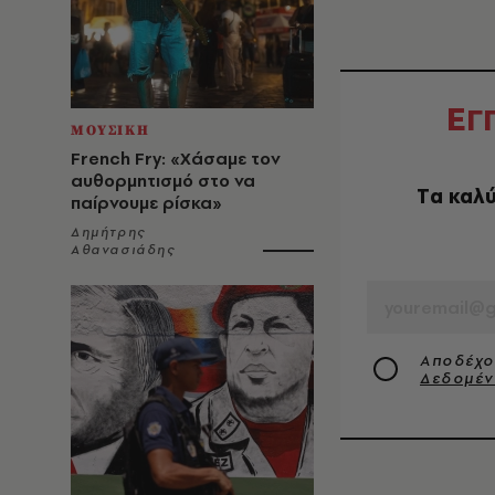
Ε
Γ
ΜΟΥΣΙΚΗ
French Fry: «Χάσαμε τον
αυθορμητισμό στο να
Tα καλύ
παίρνουμε ρίσκα»
Δημήτρης
Αθανασιάδης
EMAIL
Αποδέχο
Δεδομέ