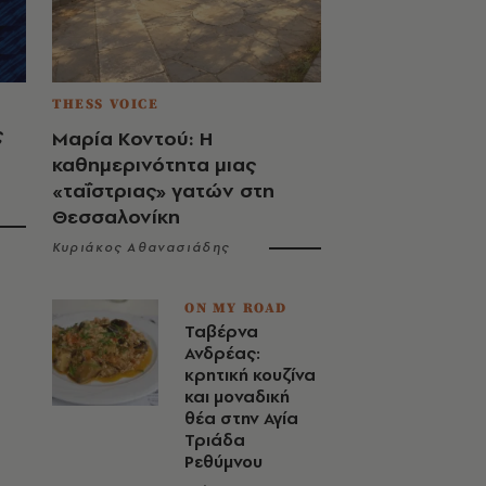
THESS VOICE
ς
Μαρία Κοντού: Η
καθημερινότητα μιας
«ταΐστριας» γατών στη
Θεσσαλονίκη
Κυριάκος Αθανασιάδης
ON MY ROAD
Ταβέρνα
Ανδρέας:
κρητική κουζίνα
και μοναδική
θέα στην Αγία
Τριάδα
Ρεθύμνου