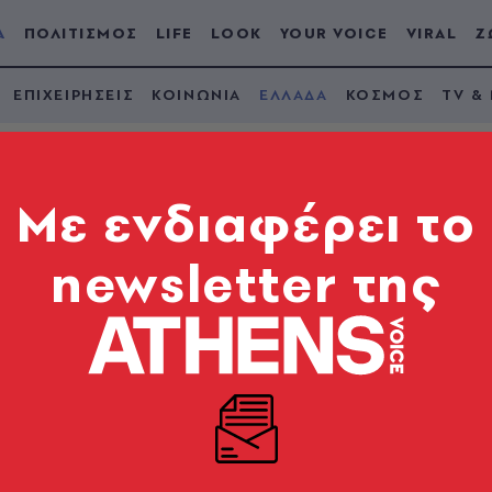
Α
ΠΟΛΙΤΙΣΜΟΣ
LIFE
LOOK
YOUR VOICE
VIRAL
Ζ
ΕΠΙΧΕΙΡΗΣΕΙΣ
ΚΟΙΝΩΝΙΑ
ΕΛΛΑΔΑ
ΚΟΣΜΟΣ
TV &
Mε ενδιαφέρει το
newsletter της
υς πλημμυρισμένους
τρό