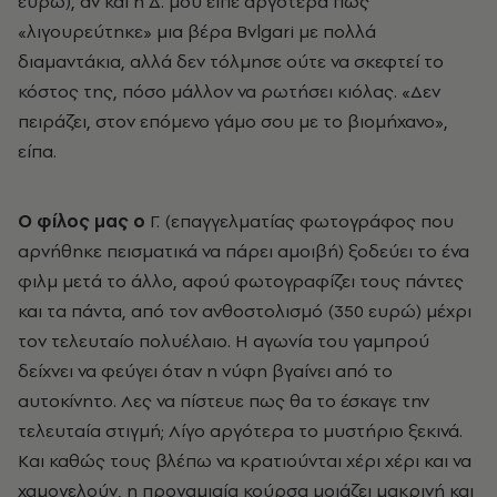
ευρώ), αν και η Δ. μου είπε αργότερα πως
«λιγουρεύτηκε» μια βέρα Bvlgari με πολλά
διαμαντάκια, αλλά δεν τόλμησε ούτε να σκεφτεί το
κόστος της, πόσο μάλλον να ρωτήσει κιόλας. «Δεν
πειράζει, στον επόμενο γάμο σου με το βιομήχανο»,
είπα.
O φίλος μας ο
Γ. (επαγγελματίας φωτογράφος που
αρνήθηκε πεισματικά να πάρει αμοιβή) ξοδεύει το ένα
φιλμ μετά το άλλο, αφού φωτογραφίζει τους πάντες
και τα πάντα, από τον ανθοστολισμό (350 ευρώ) μέχρι
τον τελευταίο πολυέλαιο. H αγωνία του γαμπρού
δείχνει να φεύγει όταν η νύφη βγαίνει από το
αυτοκίνητο. Λες να πίστευε πως θα το έσκαγε την
τελευταία στιγμή; Λίγο αργότερα το μυστήριο ξεκινά.
Kαι καθώς τους βλέπω να κρατιούνται χέρι χέρι και να
χαμογελούν, η προγαμιαία κούρσα μοιάζει μακρινή και