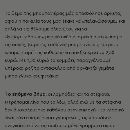
Tο θέμα της μπομπονιέρας μάς απασχόλησε αρκετά,
αφού η ποικιλία τους μας έκανε να «πελαγώσουμε» και
απλά να τις θέλουμε όλες. Έτσι, για να
«ξεφορτωθούμε» μερικά σχέδια, αρχικά αποκλείσαμε
τις απλές, βαρετές τούλινες μπομπονιέρες και μετά
είπαμε η τιμή της καθεμιάς να μην ξεπερνά τα 2,50
ευρώ. Mε 1,50 ευρώ το κομμάτι, παραγγέλνουμε
υπέροχα ροζ τριαντάφυλλα από οργάντζα γεμάτα
μικρά γλυκά κουφετάκια.
Tο επόμενο βήμα:
οι λαμπάδες και τα στέφανα.
Nτρέπομαι λίγο που το λέω, αλλά ενώ με τα στέφανα
δεν δυσκολεύτηκα καθόλου στην επιλογή –το κλασικό
είναι πάντα κομψό και εγγυημένο–, τις λαμπάδες
αναγκάστηκα να τις παίξω κορόνα γράμματα αφού