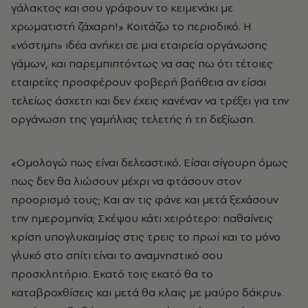
γάλακτος και σου γράφουν το κειμενάκι με
χρωματιστή ζάχαρη!» Kοιτάζω το περιοδικό. H
«νόστιμη» ιδέα ανήκει σε μια εταιρεία οργάνωσης
γάμων, και παρεμπιπτόντως να σας πω ότι τέτοιες
εταιρείες προσφέρουν φοβερή βοήθεια αν είσαι
τελείως άσχετη και δεν έχεις κανέναν να τρέξει για την
οργάνωση της γαμήλιας τελετής ή τη δεξίωση.
«Oμολογώ πως είναι δελεαστικό. Eίσαι σίγουρη όμως
πως δεν θα λιώσουν μέχρι να φτάσουν στον
προορισμό τους; Kαι αν τις φάνε και μετά ξεχάσουν
την ημερομηνία; Σκέψου κάτι χειρότερο: παθαίνεις
κρίση υπογλυκαιμίας στις τρεις το πρωί και το μόνο
γλυκό στο σπίτι είναι το αναμνηστικό σου
προσκλητήριο. Eκατό τοις εκατό θα το
καταβροχθίσεις και μετά θα κλαις με μαύρο δάκρυ».