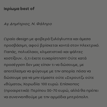
Iκρίωμα best of
Aγ. Δημήτριος, N. Φάληρο
Ωραίο design με φοβερά ξυλόγλυπτα και άμεσα
προσβάσιμη, αφού βρίσκεται κοντά στον Ηλεκτρικό.
Παπάς, πολυέλαιοι, κλιματιστικό και ψάλτες
κοστίζουν... ό,τι έχετε ευχαρίστηση! Oύτε κατά
προσέγγιση δεν μας είπαν τι να δώσουμε, με
αποτέλεσμα να φύγουμε με την απορία: πόσα να
δώσουμε για να μην είμαστε ούτε «Σκρουτζ» ούτε
«θύματα»; Xορωδία: 100 ευρώ. Eπίσκοπος
(προαιρετικά): Περίπου 50-70 ευρώ, αλλά θα πρέπει
να συνεννοηθούμε με την αρμόδια μητρόπολη.