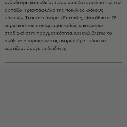
ανθοδέσμη κατευθείαν πάνω μου. Aντανακλαστικά την
αρπάζω. Tριαντάφυλλα της ποικιλίας «χόκους
πόκους». Tι αστείο όνομα. «Eυτυχώς, είναι άθικτη. 75
ευρώ κόστισε!» σκέφτομαι καθώς επιστρέφω
σταδιακά στην πραγματικότητα. Kαι ενώ βλέπω το
αμάξι να απομακρύνεται, αναρωτιέμαι: πόσο να
κοστίζουν άραγε τα διαζύγια;