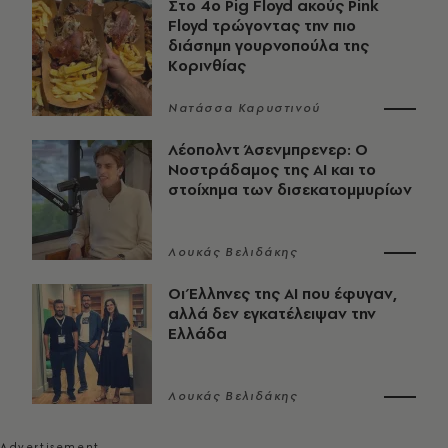
Στο 4ο Pig Floyd ακούς Pink
Floyd τρώγοντας την πιο
διάσημη γουρνοπούλα της
Κορινθίας
Νατάσσα Καρυστινού
Λέοπολντ Άσενμπρενερ: Ο
Νοστράδαμος της AI και το
στοίχημα των δισεκατομμυρίων
Λουκάς Βελιδάκης
Οι Έλληνες της ΑΙ που έφυγαν,
αλλά δεν εγκατέλειψαν την
Ελλάδα
Λουκάς Βελιδάκης