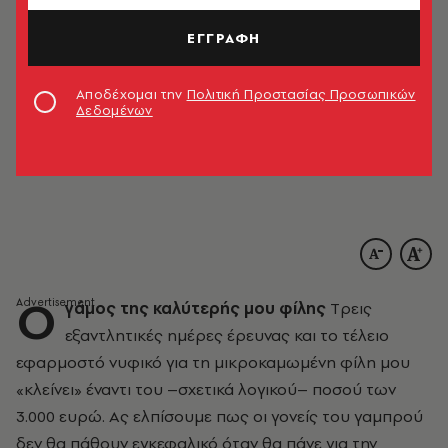
ΕΓΓΡΑΦΗ
Αποδέχομαι την
Πολιτική Προστασίας Προσωπικών
Δεδομένων
O
γάμος της καλύτερής μου φίλης
Tρεις
εξαντλητικές ημέρες έρευνας και το τέλειο
εφαρμοστό νυφικό για τη μικροκαμωμένη φίλη μου
«κλείνει» έναντι του –σχετικά λογικού– ποσού των
3.000 ευρώ. Aς ελπίσουμε πως οι γονείς του γαμπρού
δεν θα πάθουν εγκεφαλικό όταν θα πάνε για την