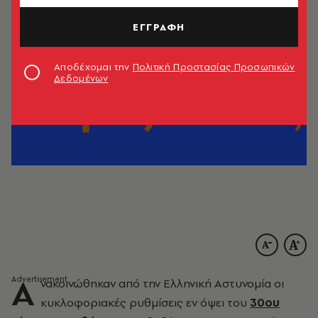
ΕΓΓΡΑΦΗ
Αποδέχομαι την
Πολιτική Προστασίας Προσωπικών
Δεδομένων
Α
νακοινώθηκαν από την Ελληνική Αστυνομία οι
κυκλοφοριακές ρυθμίσεις εν όψει του
30ου