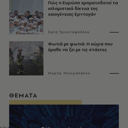
Πώς η Ευρώπη χρηματοδοτεί τα
ισλαμιστικά δίκτυα της
οικογένειας Ερντογάν
Σώτη Τριανταφύλλου
Φωτιά με φωτιά: Η χώρα που
έμαθε να ζει με τις στάχτες
Μυρτώ Τσουμαλάκου
ΘΕΜΑΤΑ