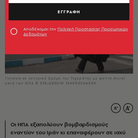
ΕΓΓΡΑΦΗ
Αποδέχομαι την
Πολιτική Προστασίας Προσωπικών
Δεδομένων
Γυναίκα σε κεντρικό δρόμο της Τεχεράνης με φόντο mural
κατά των ΗΠΑ © EPA/ABEDIN TAHERKENAREH
Οι ΗΠΑ εξαπολύουν βομβαρδισμούς
εναντίον του Ιράν κι επαναφέρουν σε ισχύ