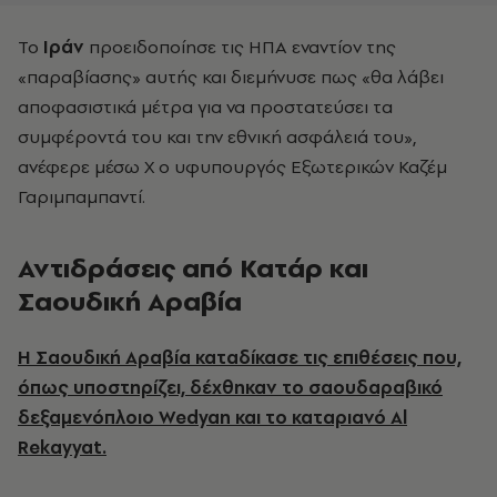
Το
Ιράν
προειδοποίησε τις ΗΠΑ εναντίον της
«παραβίασης» αυτής και διεμήνυσε πως «θα λάβει
αποφασιστικά μέτρα για να προστατεύσει τα
συμφέροντά του και την εθνική ασφάλειά του»,
ανέφερε μέσω X ο υφυπουργός Εξωτερικών Καζέμ
Γαριμπαμπαντί.
Αντιδράσεις από Κατάρ και
Σαουδική Αραβία
Η Σαουδική Αραβία καταδίκασε τις επιθέσεις που,
όπως υποστηρίζει, δέχθηκαν το σαουδαραβικό
δεξαμενόπλοιο Wedyan και το καταριανό Al
Rekayyat.