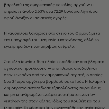
βαρελιού της αμερικανικής ποικιλίας αργού WTI
σημείωνε άνοδο 2,63% στα 72,29 δολάρια λίγη ώρα
αφού άνοιξαν οι ασιατικές αγορές.
Η ναυσιπλοΐα ξανάρχισε στο στενό του Ορμούζ μετά
την υπογραφή του μνημονίου κατανόησης, αλλά το
εγχείρημα δεν ήταν ακριβώς ανέφελο.
Στα τέλη Ιουνίου, δυο πλοία χτυπήθηκαν από βλήματα
άγνωστης προέλευσης -- οι επιθέσεις αποδόθηκαν
στην Τεχεράνη από τον αμερικανικό στρατό, ο οποίος
δυο 24ωρα αργότερα βομβάρδισε το Ιράν. Η Ισλαμική
Δημοκρατία ανταπέδωσε εξαπολύοντας πυραύλους
και μη επανδρωμένα εναέρια συστήματα εναντίον
γειτόνων της στον Κόλπο, ιδίως του Κουβέιτ και του
Μπαχρέιν. Τα μέρη κατόπιν συνεννοήθηκαν, ανέστειλαν