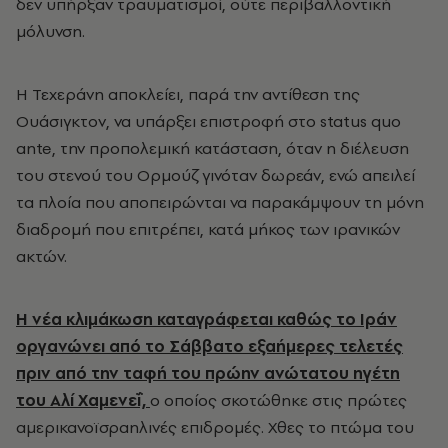
δεν υπήρξαν τραυματισμοί, ούτε περιβαλλοντική
μόλυνση.
Η Τεχεράνη αποκλείει, παρά την αντίθεση της
Ουάσιγκτον, να υπάρξει επιστροφή στο status quo
ante, την προπολεμική κατάσταση, όταν η διέλευση
του στενού του Ορμούζ γινόταν δωρεάν, ενώ απειλεί
τα πλοία που αποπειρώνται να παρακάμψουν τη μόνη
διαδρομή που επιτρέπει, κατά μήκος των ιρανικών
ακτών.
Η νέα κλιμάκωση καταγράφεται καθώς το Ιράν
οργανώνει από το Σάββατο εξαήμερες τελετές
πριν από την ταφή του πρώην ανώτατου ηγέτη
του Αλί Χαμενεΐ,
ο οποίος σκοτώθηκε στις πρώτες
αμερικανοϊσραηλινές επιδρομές. Χθες το πτώμα του