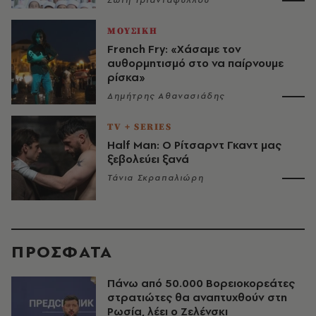
Σώτη Τριανταφύλλου
ΜΟΥΣΙΚΗ
French Fry: «Χάσαμε τον
αυθορμητισμό στο να παίρνουμε
ρίσκα»
Δημήτρης Αθανασιάδης
TV + SERIES
Half Man: Ο Ρίτσαρντ Γκαντ μας
ξεβολεύει ξανά
Τάνια Σκραπαλιώρη
ΠΡΟΣΦΑΤΑ
Πάνω από 50.000 Βορειοκορεάτες
στρατιώτες θα αναπτυχθούν στη
Ρωσία, λέει ο Ζελένσκι