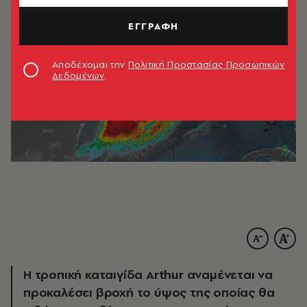
ΕΓΓΡΑΦΗ
Αποδέχομαι την
Πολιτική Προστασίας Προσωπικών
Δεδομένων
Η τροπική καταιγίδα Arthur αναμένεται να
προκαλέσει βροχή το ύψος της οποίας θα