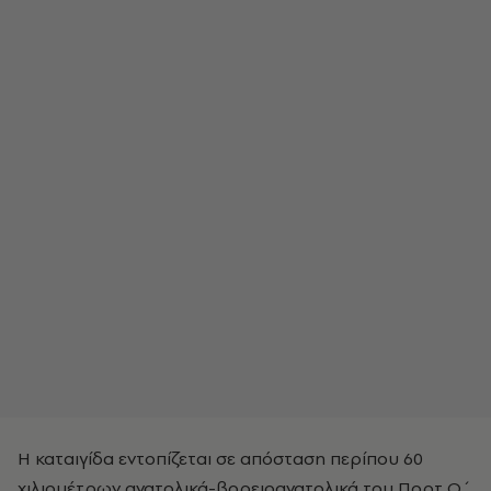
Η καταιγίδα εντοπίζεται σε απόσταση περίπου 60
χιλιομέτρων ανατολικά-βορειοανατολικά του Πορτ Ο΄