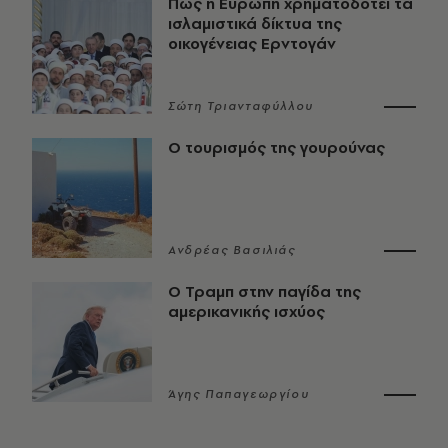
Πώς η Ευρώπη χρηματοδοτεί τα
ισλαμιστικά δίκτυα της
οικογένειας Ερντογάν
Σώτη Τριανταφύλλου
Ο τουρισμός της γουρούνας
Ανδρέας Βασιλιάς
Ο Τραμπ στην παγίδα της
αμερικανικής ισχύος
Άγης Παπαγεωργίου