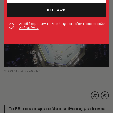
ΕΓΓΡΑΦΗ
Αποδέχομαι την
Πολιτική Προστασίας Προσωπικών
Δεδομένων
© EPA/ALEX BRANDON
Το FBI απέτρεψε σχέδιο επίθεσης με drones