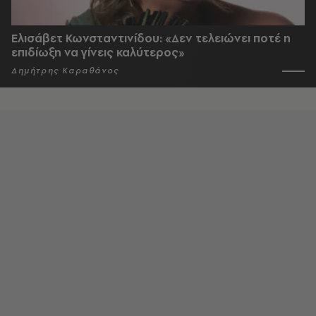
Ελισάβετ Κωνσταντινίδου: «Δεν τελειώνει ποτέ η
επιδίωξη να γίνεις καλύτερος»
Δημήτρης Καραθάνος