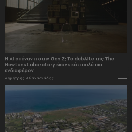
Η AI απέναντι στην Gen Z; Το debAIte της The
Newtons Laboratory έκανε κάτι πολύ πιο
ενδιαφέρον
Δημήτρης Αθανασιάδης