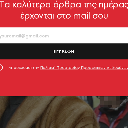
Tα καλύτερα άρθρα της ημέρα
έρχονται στο mail σου
ΕΓΓΡΑΦΗ
Αποδέχομαι την
Πολιτική Προστασίας Προσωπικών Δεδομένω