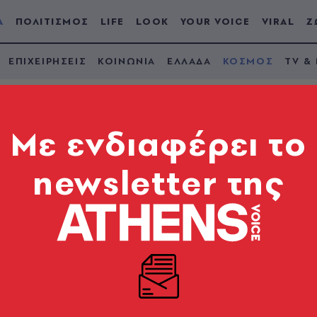
Α
ΠΟΛΙΤΙΣΜΟΣ
LIFE
LOOK
YOUR VOICE
VIRAL
Ζ
ΕΠΙΧΕΙΡΗΣΕΙΣ
ΚΟΙΝΩΝΙΑ
ΕΛΛΑΔΑ
ΚΟΣΜΟΣ
TV &
Mε ενδιαφέρει το
newsletter της
άρος του Diddy: Πρ
ηγορεί για σεξουαλι