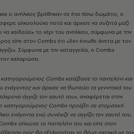
αι ο ανήλικος βρέθηκαν σε ένα πίσω δωμάτιο, ο
φερε αλκοολούχο ποτό και άρχισε να συζητά μαζί
ι να χαϊδεύει» το χέρι του ανηλίκου, σύμφωνα με την
ρος είπε στον Combs ότι «δεν ένιωθε άνετα με τον
γγιζε». Σύμφωνα με την καταγγελία, ο Combs
τον χαλαρώσει.
ο κατηγορούμενος Combs κατέβασε το παντελόνι και
 ενάγοντος και άρχισε να θωπεύει τα γεννητικά του
όχρονα άγγιζε τον εαυτό του»
, αναφέρεται στην
 ο κατηγορούμενος Combs προέβη σε στοματική
ικο ενάγοντα ενώ συνέχιζε να αγγίζει τον εαυτό του.
 Combs σήκωσε το παντελόνι του και είπε στον
 έβλεπαν πώς θα εξελισσόταν το θέμα σχετικά με τον