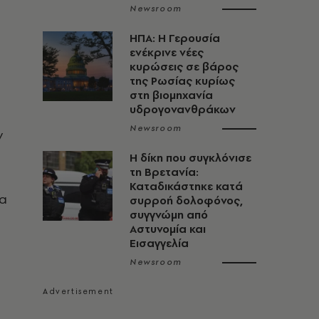
ή
Newsroom
ΗΠΑ: Η Γερουσία
ενέκρινε νέες
κυρώσεις σε βάρος
της Ρωσίας κυρίως
στη βιομηχανία
υδρογονανθράκων
Newsroom
ν
H δίκη που συγκλόνισε
τη Βρετανία:
Καταδικάστηκε κατά
να
συρροή δολοφόνος,
συγγνώμη από
Αστυνομία και
Εισαγγελία
Newsroom