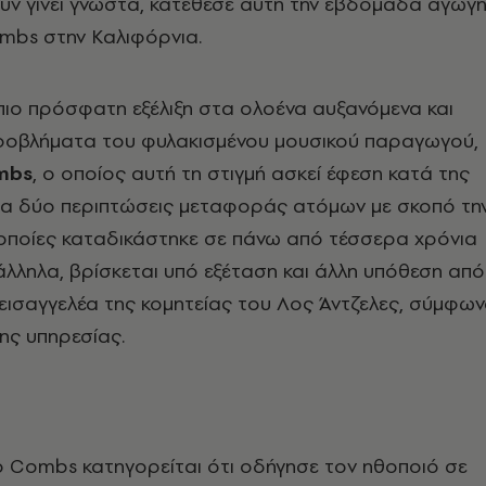
ουν γίνει γνωστά, κατέθεσε αυτή την εβδομάδα αγωγ
ombs στην Καλιφόρνια.
 πιο πρόσφατη εξέλιξη στα ολοένα αυξανόμενα και
προβλήματα του φυλακισμένου μουσικού παραγωγού,
mbs
, ο οποίος αυτή τη στιγμή ασκεί έφεση κατά της
για δύο περιπτώσεις μεταφοράς ατόμων με σκοπό τη
ς οποίες καταδικάστηκε σε πάνω από τέσσερα χρόνια
λληλα, βρίσκεται υπό εξέταση και άλλη υπόθεση από
εισαγγελέα της κομητείας του Λος Άντζελες, σύμφω
ης υπηρεσίας.
ο Combs κατηγορείται ότι οδήγησε τον ηθοποιό σε