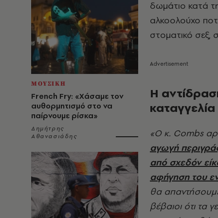
δωμάτιο κατά τ
αλκοολούχο ποτό 
στοματικό σεξ, 
ΜΟΥΣΙΚΗ
Η αντίδραση
French Fry: «Χάσαμε τον
καταγγελία
αυθορμητισμό στο να
παίρνουμε ρίσκα»
Δημήτρης
«Ο κ. Combs αρ
Αθανασιάδης
αγωγή περιγράφ
από σχεδόν είκο
αφήγηση του ε
θα απαντήσουμε
βέβαιοι ότι τα γ