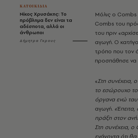
ΚΑΤΟΙΚΙΔΙΑ
Μόλις ο Combs κ
Νίκος Χρυσάκης: Το
πρόβλημα δεν είναι τα
Combs του πρόσ
αδέσποτα, αλλά οι
του πριν «αρχίσε
άνθρωποι
Δήμητρα Γκρους
αγωγή. Ο κατήγο
τρόπο που τον ά
προσπάθησε να 
«
Στη συνέχεια, 
το εσώρουχο του
όργανα ενώ ταυτ
αγωγή.
«Έπειτα,
πράξη στον ανήλ
Στη συνέχεια, ο
ενάγοντα ότι θα