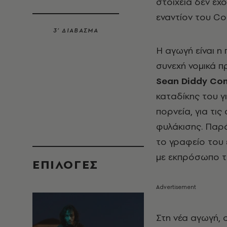
στοιχεία δεν έχ
εναντίον του C
3’ ΔΙΑΒΑΣΜΑ
Η αγωγή είναι η
συνεχή νομικά 
Sean Diddy Co
καταδίκης του 
πορνεία, για τι
φυλάκισης. Παρά
το γραφείο του 
με εκπρόσωπο τ
EΠΙΛΟΓΈΣ
Στη νέα αγωγή, 