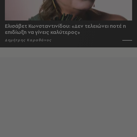
Ελισάβετ Κωνσταντινίδου: «Δεν τελειώνει ποτέ η
επιδίωξη να γίνεις καλύτερος»
Δημήτρης Καραθάνος