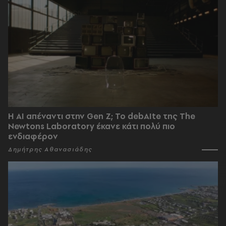
Η AI απέναντι στην Gen Z; Το debAIte της The
Newtons Laboratory έκανε κάτι πολύ πιο
ενδιαφέρον
Δημήτρης Αθανασιάδης