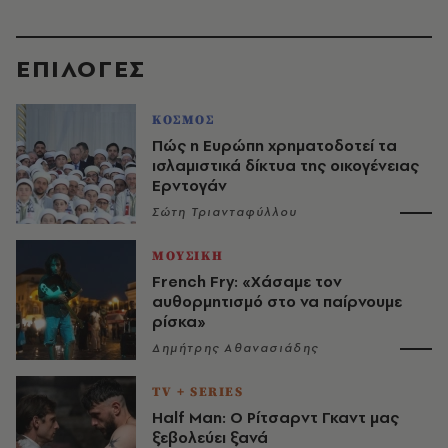
EΠΙΛΟΓΈΣ
ΚΟΣΜΟΣ
Πώς η Ευρώπη χρηματοδοτεί τα
ισλαμιστικά δίκτυα της οικογένειας
Ερντογάν
Σώτη Τριανταφύλλου
ΜΟΥΣΙΚΗ
French Fry: «Χάσαμε τον
αυθορμητισμό στο να παίρνουμε
ρίσκα»
Δημήτρης Αθανασιάδης
TV + SERIES
Half Man: Ο Ρίτσαρντ Γκαντ μας
ξεβολεύει ξανά