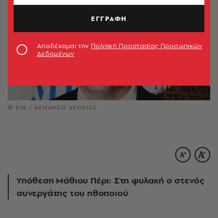
ΕΓΓΡΑΦΗ
Αποδέχομαι την
Πολιτική Προστασίας Προσωπικών
Δεδομένων
© EPA / ARMANDO ARORIZO
Υπόθεση Μάθιου Πέρι: Στη φυλακή ο στενός
συνεργάτης του ηθοποιού