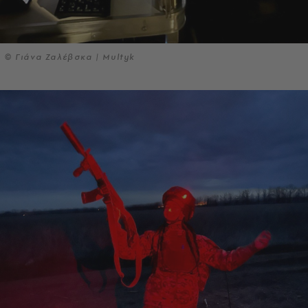
© Γιάνα Ζαλέβσκα | Multyk