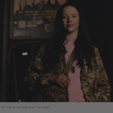
© Γιάνα Ζαλέβσκα | Multyk