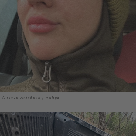
© Γιάνα Ζαλέβσκα | Multyk