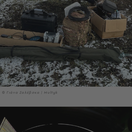
© Γιάνα Ζαλέβσκα | Multyk