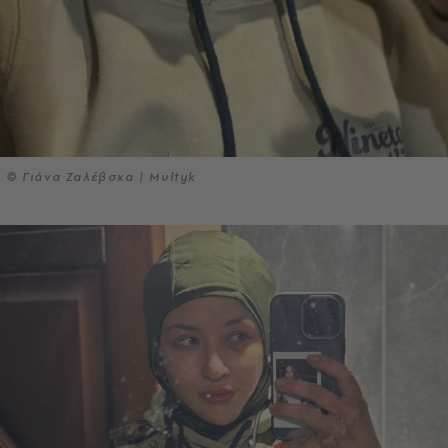
© Γιάνα Ζαλέβσκα | Multyk