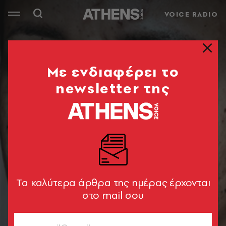
VOICE RADIO
Mε ενδιαφέρει το
newsletter της
Tα καλύτερα άρθρα της ημέρας έρχονται
στο mail σου