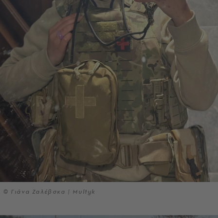
© Γιάνα Ζαλέβσκα | Multyk