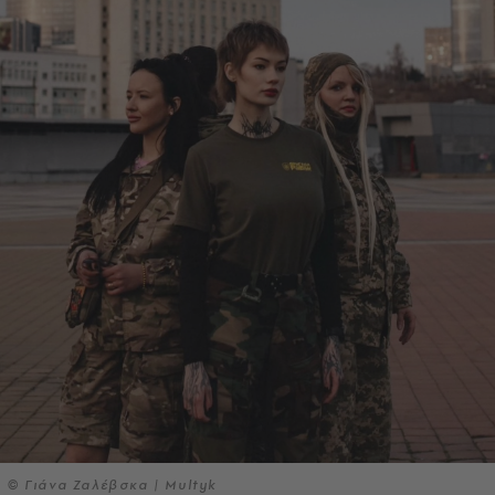
© Γιάνα Ζαλέβσκα | Multyk