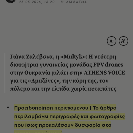
23.05.2026, 16:20
8’ ΔΙΑΒΑΣΜΑ
Γιάνα Ζαλέβσκα, η «Multyk»: Η νεότερη
διοικήτρια γυναικείας μονάδας FPV drones
στην Ουκρανία μιλάει στην ATHENS VOICE
για τις «Αμαζόνες», την κόρη της, τον
πόλεμο και την ελπίδα χωρίς αυταπάτες
Προειδοποίηση περιεχομένου | Το άρθρο
περιλαμβάνει περιγραφές και φωτογραφίες
που ίσως προκαλέσουν δυσφορία στο