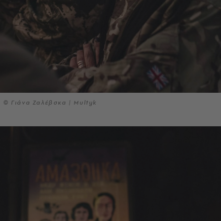
© Γιάνα Ζαλέβσκα | Multyk