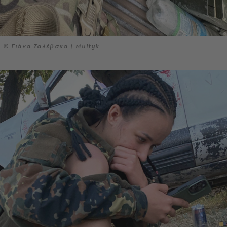
© Γιάνα Ζαλέβσκα | Multyk