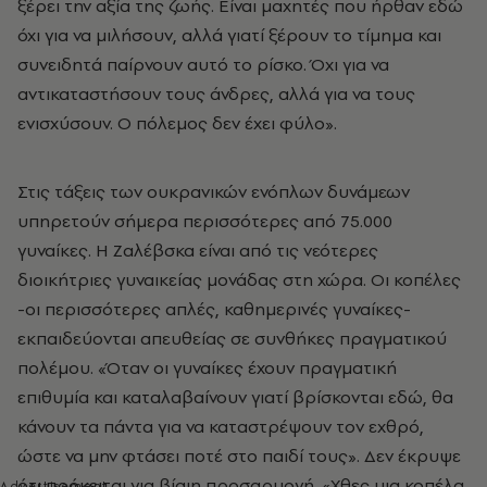
ξέρει την αξία της ζωής. Είναι μαχητές που ήρθαν εδώ
όχι για να μιλήσουν, αλλά γιατί ξέρουν το τίμημα και
συνειδητά παίρνουν αυτό το ρίσκο. Όχι για να
αντικαταστήσουν τους άνδρες, αλλά για να τους
ενισχύσουν. Ο πόλεμος δεν έχει φύλο».
Στις τάξεις των ουκρανικών ενόπλων δυνάμεων
υπηρετούν σήμερα περισσότερες από 75.000
γυναίκες. Η Ζαλέβσκα είναι από τις νεότερες
διοικήτριες γυναικείας μονάδας στη χώρα. Οι κοπέλες
-οι περισσότερες απλές, καθημερινές γυναίκες-
εκπαιδεύονται απευθείας σε συνθήκες πραγματικού
πολέμου. «Όταν οι γυναίκες έχουν πραγματική
επιθυμία και καταλαβαίνουν γιατί βρίσκονται εδώ, θα
κάνουν τα πάντα για να καταστρέψουν τον εχθρό,
ώστε να μην φτάσει ποτέ στο παιδί τους». Δεν έκρυψε
ότι πρόκειται για βίαιη προσαρμογή. «Χθες μια κοπέλα