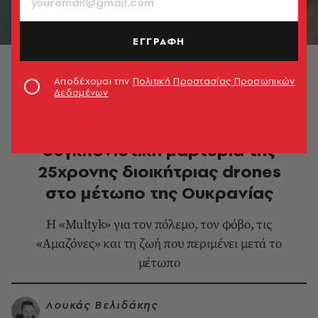
ΕΓΓΡΑΦΗ
Γιάνα Ζαλέβσκα | Multyk | Une Lettre de l'Est ©
Multiiikk/Larionov_i/Isky.jpg/Kriuchkova_Katherine
Αποδέχομαι την
Πολιτική Προστασίας Προσωπικών
Δεδομένων
ΚΟΣΜΟΣ
Γιάνα Ζαλέβσκα: Η
συγκλονιστική μαρτυρία της
25χρονης διοικήτριας drones
στο μέτωπο της Ουκρανίας
Η «Multyk» για τον πόλεμο, τον φόβο, τις
«Αμαζόνες» και τη ζωή που περιμένει μετά το
μέτωπο
Λουκάς Βελιδάκης