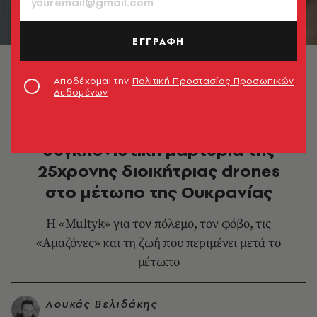
ΕΓΓΡΑΦΗ
Γιάνα Ζαλέβσκα | Multyk | Une Lettre de l'Est ©
Multiiikk/Larionov_i/Isky.jpg/Kriuchkova_Katherine
Αποδέχομαι την
Πολιτική Προστασίας Προσωπικών
Δεδομένων
ΚΟΣΜΟΣ
Γιάνα Ζαλέβσκα: Η
συγκλονιστική μαρτυρία της
25χρονης διοικήτριας drones
στο μέτωπο της Ουκρανίας
Η «Multyk» για τον πόλεμο, τον φόβο, τις
«Αμαζόνες» και τη ζωή που περιμένει μετά το
μέτωπο
Λουκάς Βελιδάκης