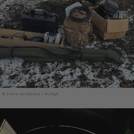
© Γιάνα Ζαλέβσκα | Multyk