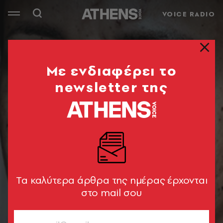
VOICE RADIO
Mε ενδιαφέρει το
newsletter της
Tα καλύτερα άρθρα της ημέρας έρχονται
στο mail σου