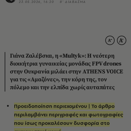
23.05.2026, 16:20
8’ ΔΙΑΒΑΣΜΑ
Γιάνα Ζαλέβσκα, η «Multyk»: Η νεότερη
διοικήτρια γυναικείας μονάδας FPV drones
στην Ουκρανία μιλάει στην ATHENS VOICE
για τις «Αμαζόνες», την κόρη της, τον
πόλεμο και την ελπίδα χωρίς αυταπάτες
Προειδοποίηση περιεχομένου | Το άρθρο
περιλαμβάνει περιγραφές και φωτογραφίες
που ίσως προκαλέσουν δυσφορία στο