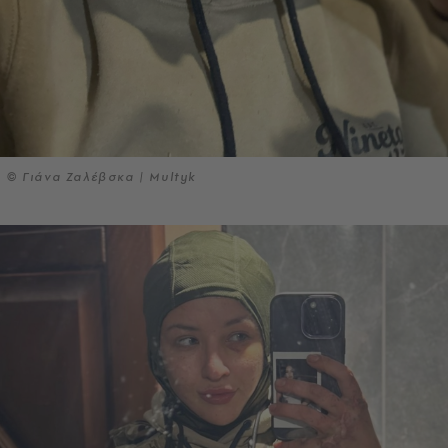
© Γιάνα Ζαλέβσκα | Multyk