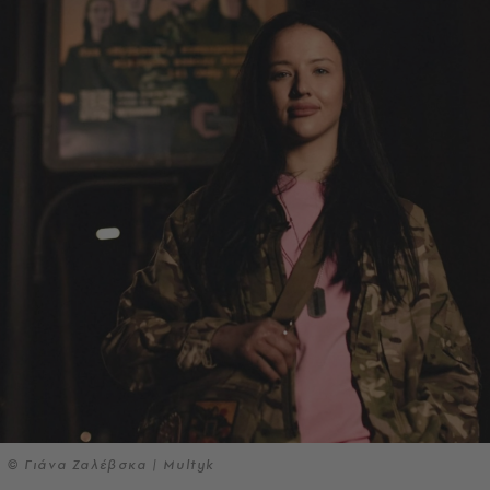
© Γιάνα Ζαλέβσκα | Multyk