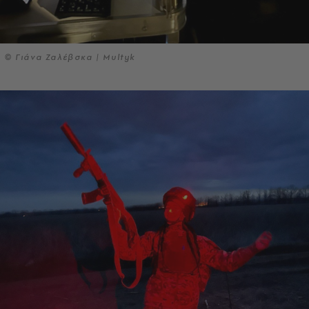
© Γιάνα Ζαλέβσκα | Multyk