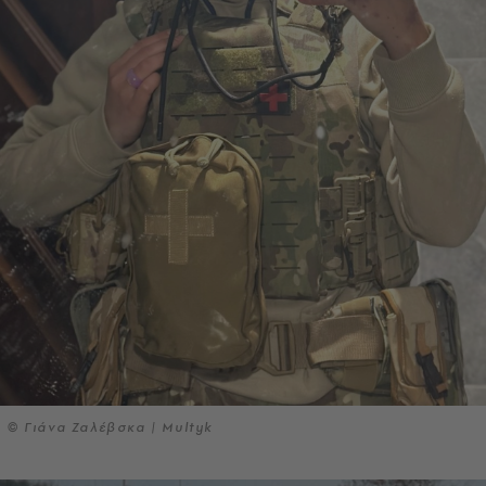
© Γιάνα Ζαλέβσκα | Multyk