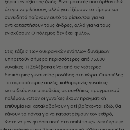
ξέρει την αξία της ζωής. Είναι μαχητές που ήρθαν εδώ
όχι για να μιλήσουν, αλλά γιατί ξέρουν το τίμημα και
συνειδητά παίρνουν αυτό το ρίσκο. Όχι για να
αντικαταστήσουν τους άνδρες, αλλά για να τους
ενισχύσουν. Ο πόλεμος δεν έχει φύλο».
Στις τάξεις των ουκρανικών ενόπλων δυνάμεων
υπηρετούν σήμερα περισσότερες από 75.000
γυναίκες. Η Ζαλέβσκα είναι από τις νεότερες
διοικήτριες γυναικείας μονάδας στη χώρα. Οι κοπέλες
-οι περισσότερες απλές, καθημερινές γυναίκες-
εκπαιδεύονται απευθείας σε συνθήκες πραγματικού
πολέμου. «Όταν οι γυναίκες έχουν πραγματική
επιθυμία και καταλαβαίνουν γιατί βρίσκονται εδώ, θα
κάνουν τα πάντα για να καταστρέψουν τον εχθρό,
ώστε να μην φτάσει ποτέ στο παιδί τους». Δεν έκρυψε
ότι πρόκειται για βίαιη προσαρμογή. «Χθες μια κοπέλα