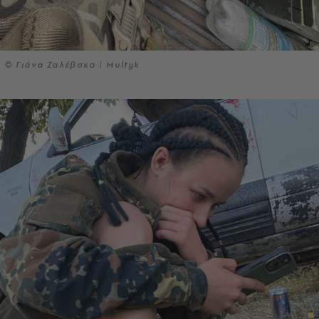
© Γιάνα Ζαλέβσκα | Multyk