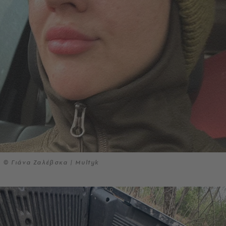
© Γιάνα Ζαλέβσκα | Multyk