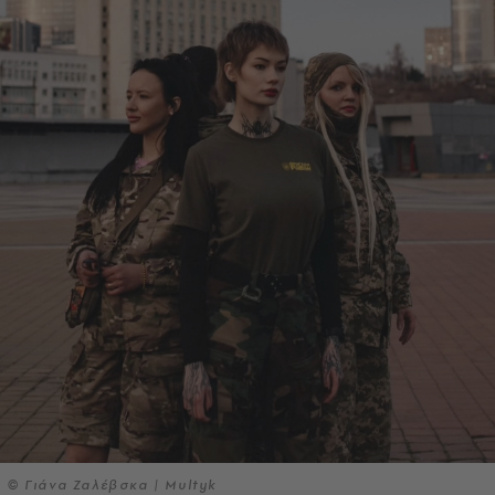
© Γιάνα Ζαλέβσκα | Multyk