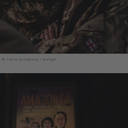
© Γιάνα Ζαλέβσκα | Multyk