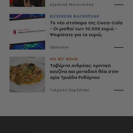
Αγγελική Μανουσάκη
BUSINESS BACKSTAGE
Το νέο στοίχημα της Coca-Cola
- Οι μισθοί των 10.000 ευρώ -
Ψηφίσατε για το ευρώ;
Operator
ON MY ROAD
Ταβέρνα Ανδρέας: κρητική
κουζίνα και μοναδική θέα στην
Αγία Τριάδα Ρεθύμνου
Γιώργος Ζαρζώνης