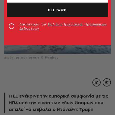
ΕΓΓΡΑΦΗ
Αποδέχομαι την
Πολιτική Προστασίας Προσωπικών
Δεδομένων
Λιμάνι με containers © Pixabay
Η ΕΕ ενέκρινε την εμπορική συμφωνία με τις
ΗΠΑ υπό την πίεση των νέων δασμών που
απειλεί να επιβάλει ο Ντόναλντ Τραμπ