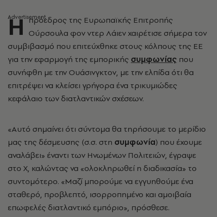
Η
πρόεδρος της Ευρωπαϊκής Επιτροπής
Ούρσουλα φον ντερ Λάιεν χαιρέτισε σήμερα τον
συμβιβασμό που επιτεύχθηκε στους κόλπους της ΕΕ
για την εφαρμογή της εμπορικής
συμφωνίας
που
συνήφθη με την Ουάσινγκτον, με την ελπίδα ότι θα
επιτρέψει να κλείσει γρήγορα ένα τρικυμιώδες
κεφάλαιο των διατλαντικών σχέσεων.
«Αυτό σημαίνει ότι σύντομα θα τηρήσουμε το μερίδιο
μας της δέσμευσης (σ.σ. στη
συμφωνία
) που έχουμε
αναλάβει» έναντι των Ηνωμένων Πολιτειών, έγραψε
στο X, καλώντας να «ολοκληρωθεί η διαδικασία» το
συντομότερο. «Μαζί μπορούμε να εγγυηθούμε ένα
σταθερό, προβλεπτό, ισορροπημένο και αμοιβαία
επωφελές διατλαντικό εμπόριο», πρόσθεσε.