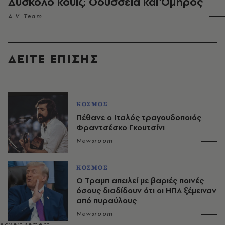
Δύσκολο κουίζ: Οδύσσεια και Όμηρος
A.V. Team
ΔΕΙΤΕ ΕΠΙΣΗΣ
ΚΟΣΜΟΣ
Πέθανε ο Ιταλός τραγουδοποιός
Φραντσέσκο Γκουτσίνι
Newsroom
ΚΟΣΜΟΣ
O Τραμπ απειλεί με βαριές ποινές
όσους διαδίδουν ότι οι ΗΠΑ ξέμειναν
από πυραύλους
Newsroom