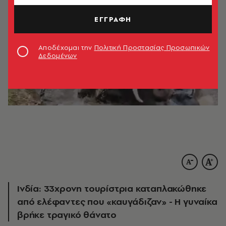
ΕΓΓΡΑΦΗ
Αποδέχομαι την
Πολιτική Προστασίας Προσωπικών
Δεδομένων
Ινδία: 33χρονη τουρίστρια καταπλακώθηκε
από ελέφαντες που «καυγάδιζαν» - Η γυναίκα
βρήκε τραγικό θάνατο