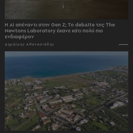
Η AI απέναντι στην Gen Z; Το debAIte της The
Newtons Laboratory έκανε κάτι πολύ πιο
ενδιαφέρον
Δημήτρης Αθανασιάδης