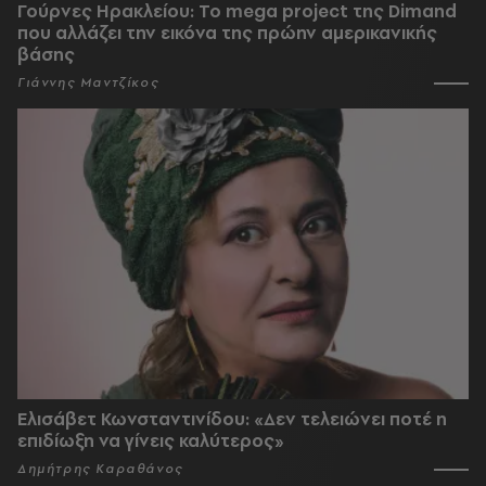
Γούρνες Ηρακλείου: To mega project της Dimand
που αλλάζει την εικόνα της πρώην αμερικανικής
βάσης
Γιάννης Μαντζίκος
Ελισάβετ Κωνσταντινίδου: «Δεν τελειώνει ποτέ η
επιδίωξη να γίνεις καλύτερος»
Δημήτρης Καραθάνος