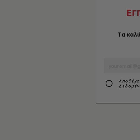
Ε
Γ
Tα καλύ
EMAIL
Αποδέχο
Δεδομέ