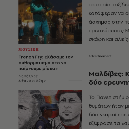
το οποίο ταξίδε
κατάφεραν να αν
άσχημος στην πε
πρωτεύουσας Μαλ
σκάφη και αλιείς
ΜΟΥΣΙΚΗ
French Fry: «Χάσαμε τον
αυθορμητισμό στο να
παίρνουμε ρίσκα»
Μαλδίβες: Κ
Δημήτρης
δύο ερευνη
Αθανασιάδης
Το Πανεπιστήμι
θυμάτων ήταν μι
δύο νεαροί ερευ
εξέφρασε τα «συ