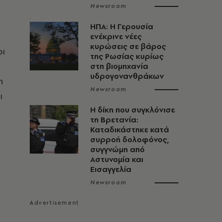
Newsroom
ΗΠΑ: Η Γερουσία
ενέκρινε νέες
κυρώσεις σε βάρος
οι
της Ρωσίας κυρίως
στη βιομηχανία
υδρογονανθράκων
η
Newsroom
ι
H δίκη που συγκλόνισε
τη Βρετανία:
Καταδικάστηκε κατά
συρροή δολοφόνος,
συγγνώμη από
Αστυνομία και
Εισαγγελία
Newsroom