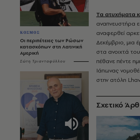
Τα ατυχήματα κ
αναπνευστήρα εί
αναφερθεί αρκετ
ΚΟΣΜΟΣ
Οι περιπέτειες των Ρώσων
Δεκέμβριο, μια 
κατασκόπων στη Λατινική
στα ανοιχτά του
Αμερική
πέθανε πέντε η
Σώτη Τριανταφύλλου
Ιάπωνας νομοθέ
στην ατόλη Lhavi
Σχετικό Άρ