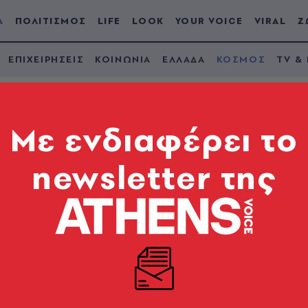
Α
ΠΟΛΙΤΙΣΜΟΣ
LIFE
LOOK
YOUR VOICE
VIRAL
Ζ
ΕΠΙΧΕΙΡΗΣΕΙΣ
ΚΟΙΝΩΝΙΑ
ΕΛΛΑΔΑ
ΚΟΣΜΟΣ
TV &
Mε ενδιαφέρει το
newsletter της
τρια πανεπιστημίου
 ερευνητές νεκροί μ
 σπηλιά
«κίτρινη προειδοποίηση»