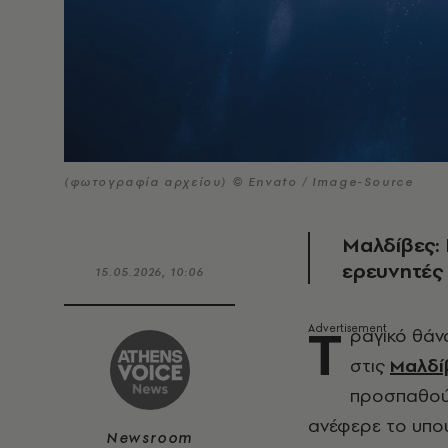
(φωτογραφία αρχείου) © Envato / Image-Source
Μαλδίβες: 
ερευνητές 
15.05.2026, 10:06
Τ
ραγικό θάν
στις
Μαλδί
προσπαθούσ
ανέφερε το υπου
Newsroom