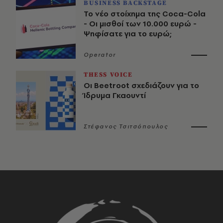
BUSINESS BACKSTAGE
Το νέο στοίχημα της Coca-Cola
- Οι μισθοί των 10.000 ευρώ -
Ψηφίσατε για το ευρώ;
Operator
THESS VOICE
Οι Beetroot σχεδιάζουν για το
Ίδρυμα Γκαουντί
Στέφανος Τσιτσόπουλος