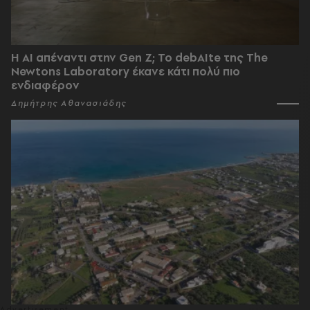
Η AI απέναντι στην Gen Z; Το debAIte της The
Newtons Laboratory έκανε κάτι πολύ πιο
ενδιαφέρον
Δημήτρης Αθανασιάδης