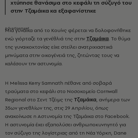
χτύπησε θανάσιμα στο κεφάλι τη σύζυγό του
στην Τζαμάικα κα εξαφανίστηκε
Μια γυναίκα από το Κουίνς φέρεται να δολοφονήθηκε
ενώ γιόρταζε τα γενέθλιά της στην
Τζαμάικα
. Το θύμα
της γυναικοκτονίας είχε στείλει ανατριχιαστικά
μηνύματα στην οικογένειά της, ζητώντας τους να
καλέσουν την αστυνομία.
Η Melissa Kerry Samnath πέθανε από σοβαρά
τραύματα στο κεφάλι στο Νοσοκομείο Cornwall
Regional στο Σεντ Τζέιμς της
Τζαμάικα
, ανήμερα των
35ων γενεθλίων της, στις 29 Απριλίου, όπως
ανακοίνωσε η Αστυνομία της Τζαμάικα στο Facebook.
Η αστυνομία έχει εξαπολύσει ανθρωποκυνηγητό για
τον σύζυγο της λογίστριας από τη Νέα Υόρκη, Dane