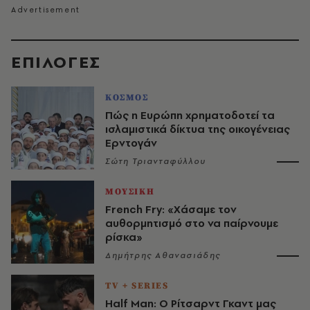
EΠΙΛΟΓΈΣ
ΚΟΣΜΟΣ
Πώς η Ευρώπη χρηματοδοτεί τα
ισλαμιστικά δίκτυα της οικογένειας
Ερντογάν
Σώτη Τριανταφύλλου
ΜΟΥΣΙΚΗ
French Fry: «Χάσαμε τον
αυθορμητισμό στο να παίρνουμε
ρίσκα»
Δημήτρης Αθανασιάδης
TV + SERIES
Half Man: Ο Ρίτσαρντ Γκαντ μας