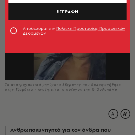
ΕΓΓΡΑΦΗ
Αποδέχομαι την
Πολιτική Προστασίας Προσωπικών
Δεδομένων
Τα ανατριχιαστικά μηνύματα 35χρονης που δολοφονήθηκε
στην Τζαμάικα - Αναζητείται ο σύζυγός της © GoFundMe
Ανθρωποκυνηγητό για τον άνδρα που