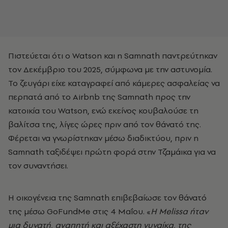
Πιστεύεται ότι ο Watson και η Samnath παντρεύτηκαν
τον Δεκέμβριο του 2025, σύμφωνα με την αστυνομία.
Το ζευγάρι είχε καταγραφεί από κάμερες ασφαλείας να
περπατά από το Airbnb της Samnath προς την
κατοικία του Watson, ενώ εκείνος κουβαλούσε τη
βαλίτσα της, λίγες ώρες πριν από τον θάνατό της.
Φέρεται να γνωρίστηκαν μέσω διαδικτύου, πριν η
Samnath ταξιδέψει πρώτη φορά στην Τζαμάικα για να
τον συναντήσει.
Η οικογένεια της Samnath επιβεβαίωσε τον θάνατό
της μέσω GoFundMe στις 4 Μαΐου. «
Η Melissa ήταν
μια δυνατή, αγαπητή και αξέχαστη γυναίκα, της