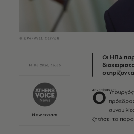
© ΕΡΑ/WILL OLIVER
Οι ΗΠΑ πα
διαχειριστ
14.05.2026, 16:55
στηρίζοντα
Ο
Υπουργός
πρόεδρος
συνομιλίε
Newsroom
ζητήσει το παρα