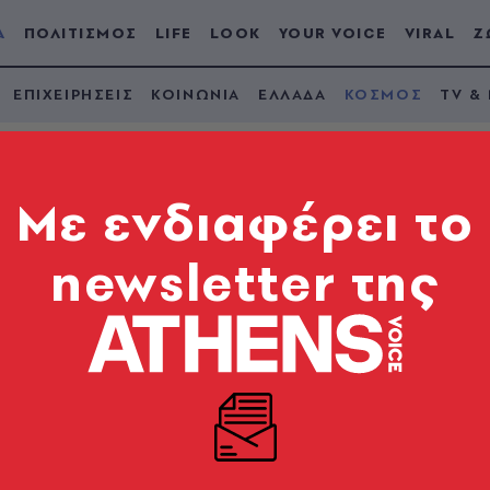
Α
ΠΟΛΙΤΙΣΜΟΣ
LIFE
LOOK
YOUR VOICE
VIRAL
Ζ
ΕΠΙΧΕΙΡΗΣΕΙΣ
ΚΟΙΝΩΝΙΑ
ΕΛΛΑΔΑ
ΚΟΣΜΟΣ
TV &
Mε ενδιαφέρει το
newsletter της
 τη βοήθεια της Κίνα
 ο Μάρκο Ρούμπιο
εχεράνη «δεν πρέπει ποτέ να αποκτήσει πυρηνικά»