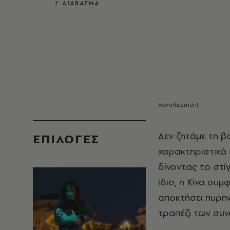
1’ ΔΙΑΒΑΣΜΑ
Δεν ζητάμε τη βο
EΠΙΛΟΓΈΣ
χαρακτηριστικά
δίνοντας το στί
ίδιο, η Κίνα συμ
αποκτήσει πυρην
τραπέζι των συν