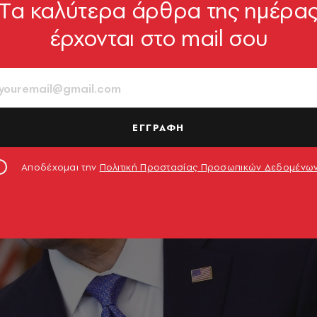
Tα καλύτερα άρθρα της ημέρα
έρχονται στο mail σου
ΕΓΓΡΑΦΗ
Αποδέχομαι την
Πολιτική Προστασίας Προσωπικών Δεδομένω