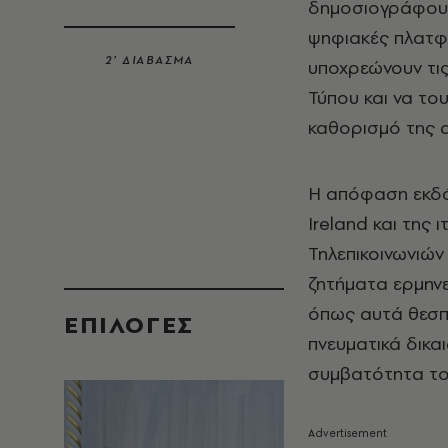
δημοσιογράφους)
ψηφιακές πλατφ
2’ ΔΙΑΒΑΣΜΑ
υποχρεώνουν τι
Τύπου και να το
καθορισμό της α
Η απόφαση εκδόθ
Ireland και της
Τηλεπικοινωνιών
ζητήματα ερμην
όπως αυτά θεσπί
EΠΙΛΟΓΈΣ
πνευματικά δικα
συμβατότητα του