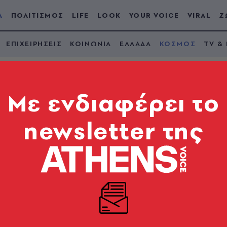
Α
ΠΟΛΙΤΙΣΜΟΣ
LIFE
LOOK
YOUR VOICE
VIRAL
Ζ
ΕΠΙΧΕΙΡΗΣΕΙΣ
ΚΟΙΝΩΝΙΑ
ΕΛΛΑΔΑ
ΚΟΣΜΟΣ
TV &
Mε ενδιαφέρει το
newsletter της
η του Δικαστηρίου τ
ν Τύπου απέναντι στ
όρμες
eland και της ιταλικής ρυθμιστικής αρχής