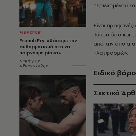
περιεχομένου κα
Είναι προφανές
ΜΟΥΣΙΚΗ
Τύπου όσο και τ
French Fry: «Χάσαμε τον
από την όποια α
αυθορμητισμό στο να
πλατφορμών.
παίρνουμε ρίσκα»
Δημήτρης
Αθανασιάδης
Ειδικό βάρ
Σχετικό Άρ