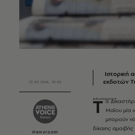
Ιστορική α
εκδοτών Τ
13.05.2026, 18:43
Τ
ο Δικαστήρ
Μαΐου μία 
μπορούν νό
δίκαιης αμοιβή
Newsroom