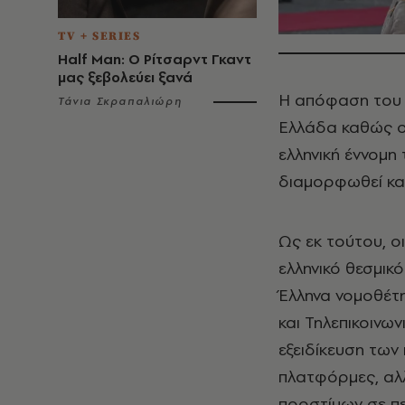
TV + SERIES
Half Man: Ο Ρίτσαρντ Γκαντ
μας ξεβολεύει ξανά
Η απόφαση του 
Τάνια Σκραπαλιώρη
Ελλάδα καθώς ο
ελληνική έννομη
διαμορφωθεί κατ
Ως εκ τούτου, ο
ελληνικό θεσμικ
Έλληνα νομοθέτη
και Τηλεπικοινων
εξειδίκευση των
πλατφόρμες, αλλ
προστίμων σε 