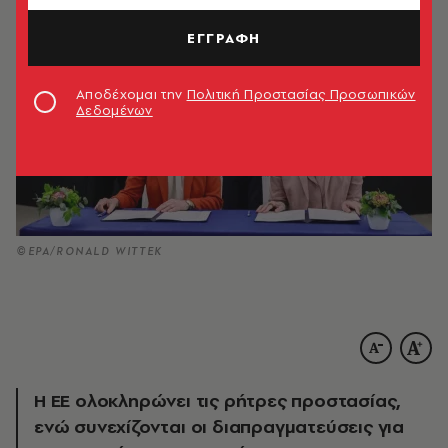
ΕΓΓΡΑΦΗ
Αποδέχομαι την
Πολιτική Προστασίας Προσωπικών
Δεδομένων
©EPA/RONALD WITTEK
Η ΕΕ ολοκληρώνει τις ρήτρες προστασίας,
ενώ συνεχίζονται οι διαπραγματεύσεις για