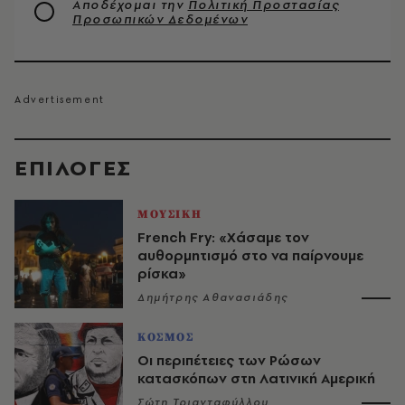
Αποδέχομαι την
Πολιτική Προστασίας
Προσωπικών Δεδομένων
EΠΙΛΟΓΈΣ
ΜΟΥΣΙΚΗ
French Fry: «Χάσαμε τον
αυθορμητισμό στο να παίρνουμε
ρίσκα»
Δημήτρης Αθανασιάδης
ΚΟΣΜΟΣ
Οι περιπέτειες των Ρώσων
κατασκόπων στη Λατινική Αμερική
Σώτη Τριανταφύλλου