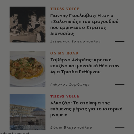
THESS VOICE
Γιάννης Γκουλιόβας: Ήταν ο
«Σαλονικιός» του τραγουδιού
που ερμήνευε ο Στράτος
Διονυσίου;
Στέφανος Τσιτσόπουλος
ON MY ROAD
Ταβέρνα Ανδρέας: κρητική
κουζίνα και μοναδική θέα στην
Αγία Τριάδα Ρεθύμνου
Γιώργος Ζαρζώνης
THESS VOICE
Αλκαζάρ: Το στοίχημα της
επόμενης μέρας για το ιστορικό
μνημείο
Βάσω Βλαχοπούλου