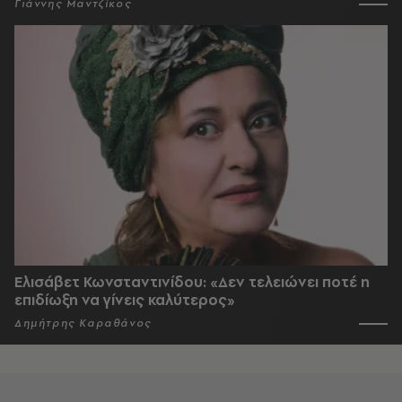
Γιάννης Μαντζίκος
Ελισάβετ Κωνσταντινίδου: «Δεν τελειώνει ποτέ η
επιδίωξη να γίνεις καλύτερος»
Δημήτρης Καραθάνος