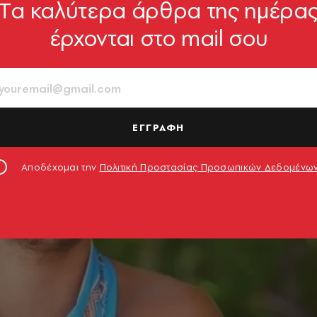
Tα καλύτερα άρθρα της ημέρα
έρχονται στο mail σου
ΕΓΓΡΑΦΗ
Αποδέχομαι την
Πολιτική Προστασίας Προσωπικών Δεδομένω