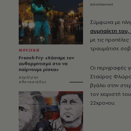
Σύμφωνα με πλη
συμπαίκτη του,
με τις προπέλες
τραυμάτισε σοβ
ΜΟΥΣΙΚΗ
French Fry: «Χάσαμε τον
αυθορμητισμό στο να
Οι περιγραφές γ
παίρνουμε ρίσκα»
Σταύρος Φλώρος 
Δημήτρης
Αθανασιάδης
βγάλει στην στε
τον χειριστή το
22χρονου.