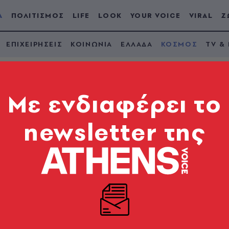
Α
ΠΟΛΙΤΙΣΜΟΣ
LIFE
LOOK
YOUR VOICE
VIRAL
Ζ
ΕΠΙΧΕΙΡΗΣΕΙΣ
ΚΟΙΝΩΝΙΑ
ΕΛΛΑΔΑ
ΚΟΣΜΟΣ
TV &
Mε ενδιαφέρει το
newsletter της
ος Φλώρος: Πώς έγιν
οκάλεσε τον ακρωτη
η κατάσταση