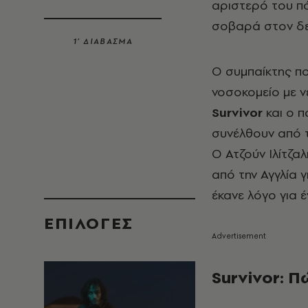
αριστερό του πό
σοβαρά στον δε
1’ ΔΙΑΒΑΣΜΑ
Ο συμπαίκτης πο
νοσοκομείο με ν
Survivor
και o 
συνέλθουν από τ
Ο Ατζούν Ιλίτζ
από την Αγγλία 
έκανε λόγο για 
EΠΙΛΟΓΈΣ
Survivor: Π