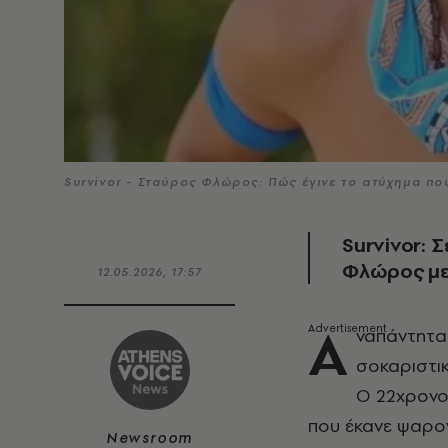
Survivor - Σταύρος Φλώρος: Πώς έγινε το ατύχημα π
Survivor: 
Φλώρος μετ
12.05.2026, 17:57
Α
ναπάντητα
σοκαριστι
Ο 22χρονο
που έκανε ψαρο
Newsroom