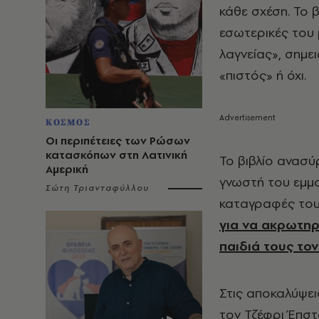
κάθε σχέση. Το β
εσωτερικές του 
λαγνείας», σημε
«πιστός» ή όχι.
ΚΟΣΜΟΣ
Οι περιπέτειες των Ρώσων
κατασκόπων στη Λατινική
Το βιβλίο ανασύ
Αμερική
γνωστή του εμμο
Σώτη Τριανταφύλλου
καταγραφές του
για να ακρωτηρ
παιδιά τους το
Στις αποκαλύψει
τον Τζέφρι Έπστα