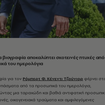
έα βιογραφία αποκαλύπτει σκοτεινές πτυχές από
ικά του ημερολόγια
φία για τον
Ρόμπερτ Φ. Κένεντι Τζούνιορ
φέρνει στ
πάσματα από τα προσωπικά του ημερολόγια,
ντας μια ταραχώδη και βαθιά αντιφατική προσωπικ
ονές, οικογενειακά τραύματα και αμφιλεγόμενες