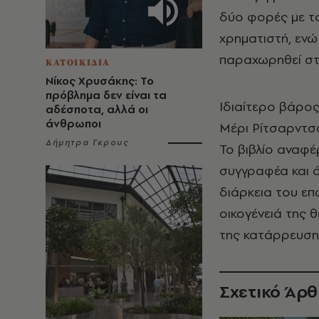
δύο φορές με τ
χρηματιστή, ενώ 
παραχωρηθεί στ
ΚΑΤΟΙΚΙΔΙΑ
Νίκος Χρυσάκης: Το
πρόβλημα δεν είναι τα
Ιδιαίτερο βάρος
αδέσποτα, αλλά οι
άνθρωποι
Μέρι Ρίτσαρντσο
Δήμητρα Γκρους
Το βιβλίο αναφέ
συγγραφέα και ό
διάρκεια του επ
οικογένειά της 
της κατάρρευση
Σχετικό Άρ