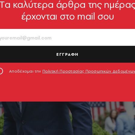
Tα καλύτερα άρθρα της ημέρα
έρχονται στο mail σου
ΕΓΓΡΑΦΗ
Αποδέχομαι την
Πολιτική Προστασίας Προσωπικών Δεδομένω