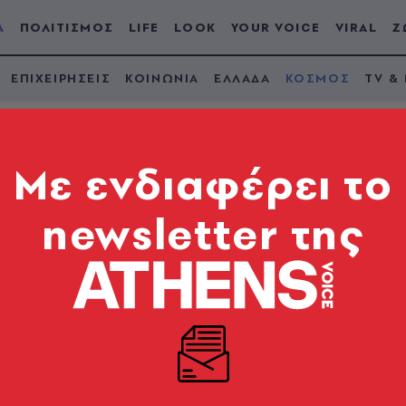
Α
ΠΟΛΙΤΙΣΜΟΣ
LIFE
LOOK
YOUR VOICE
VIRAL
Ζ
ΕΠΙΧΕΙΡΗΣΕΙΣ
ΚΟΙΝΩΝΙΑ
ΕΛΛΑΔΑ
ΚΟΣΜΟΣ
TV &
Mε ενδιαφέρει το
newsletter της
Τζούνιορ: Το
ρακούν και...η αξιο
ου κατακτήσεων
ά του ημερολόγια