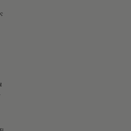
ης
υ
α
ει