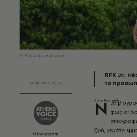
© EPA/Jim Lo Scalzo
RFK Jr.: Ν
τα προσωπ
14.04.2026, 16:25
Ν
έα βιογρα
φως αποσ
σκιαγραφώ
ζωή, γεμάτη εμμ
Newsroom