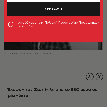
ΕΓΓΡΑΦΗ
Αποδέχομαι την
Πολιτική Προστασίας Προσωπικών
Δεδομένων
© GETTY IMAGES/IDEAL IMAGE
Έκοψαν τον Σκοτ Μιλς από το BBC μέσα σε
μία νύχτα