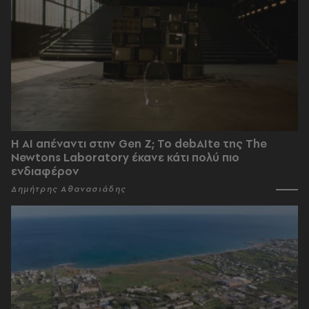
Η AI απέναντι στην Gen Z; Το debAIte της The
Newtons Laboratory έκανε κάτι πολύ πιο
ενδιαφέρον
Δημήτρης Αθανασιάδης