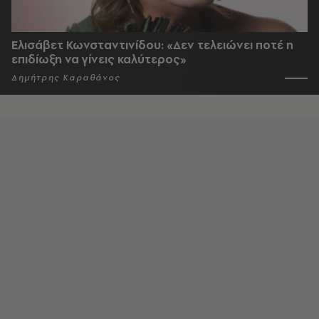
Ελισάβετ Κωνσταντινίδου: «Δεν τελειώνει ποτέ η
επιδίωξη να γίνεις καλύτερος»
Δημήτρης Καραθάνος