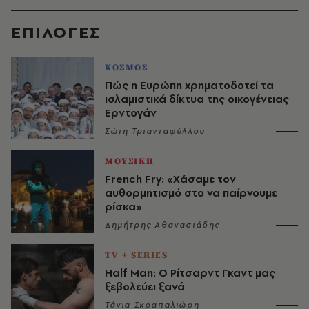
EΠΙΛΟΓΈΣ
ΚΟΣΜΟΣ
Πώς η Ευρώπη χρηματοδοτεί τα
ισλαμιστικά δίκτυα της οικογένειας
Ερντογάν
Σώτη Τριανταφύλλου
ΜΟΥΣΙΚΗ
French Fry: «Χάσαμε τον
αυθορμητισμό στο να παίρνουμε
ρίσκα»
Δημήτρης Αθανασιάδης
TV + SERIES
Half Man: Ο Ρίτσαρντ Γκαντ μας
ξεβολεύει ξανά
Τάνια Σκραπαλιώρη