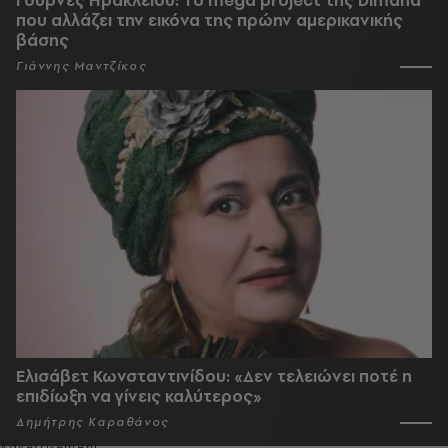
Γούρνες Ηρακλείου: To mega project της Dimand
που αλλάζει την εικόνα της πρώην αμερικανικής
βάσης
Γιάννης Μαντζίκος
Ελισάβετ Κωνσταντινίδου: «Δεν τελειώνει ποτέ η
επιδίωξη να γίνεις καλύτερος»
Δημήτρης Καραθάνος