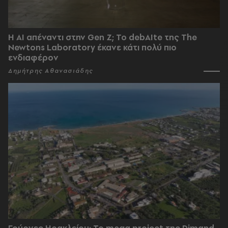
Η AI απέναντι στην Gen Z; Το debAIte της The
Newtons Laboratory έκανε κάτι πολύ πιο
ενδιαφέρον
Δημήτρης Αθανασιάδης