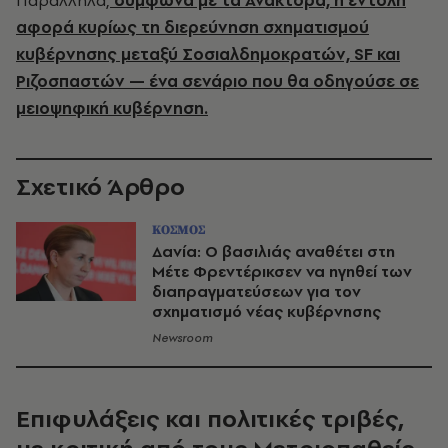
Παράλληλα,
σύμφωνα με τα Ανάκτορα, η εντολή
αφορά κυρίως τη διερεύνηση σχηματισμού
κυβέρνησης μεταξύ Σοσιαλδημοκρατών, SF και
Ριζοσπαστών — ένα σενάριο που θα οδηγούσε σε
μειοψηφική κυβέρνηση.
Σχετικό Άρθρο
ΚΟΣΜΟΣ
Δανία: Ο βασιλιάς αναθέτει στη
Μέτε Φρεντέρικσεν να ηγηθεί των
διαπραγματεύσεων για τον
σχηματισμό νέας κυβέρνησης
Newsroom
Επιφυλάξεις και πολιτικές τριβές,