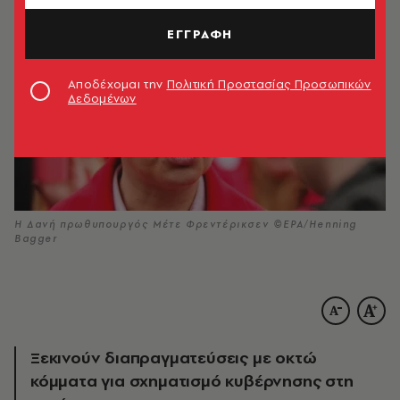
ΕΓΓΡΑΦΗ
Αποδέχομαι την
Πολιτική Προστασίας Προσωπικών
Δεδομένων
Η Δανή πρωθυπουργός Μέτε Φρεντέρικσεν ©EPA/Henning
Bagger
Ξεκινούν διαπραγματεύσεις με οκτώ
κόμματα για σχηματισμό κυβέρνησης στη