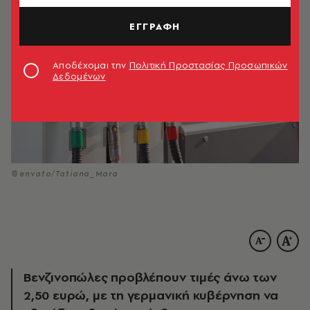
ΕΓΓΡΑΦΗ
Αποδέχομαι την
Πολιτική Προστασίας Προσωπικών
Δεδομένων
©envato/Tatiana_Mara
Βενζινοπώλες προβλέπουν τιμές άνω των
2,50 ευρώ, με τη γερμανική κυβέρνηση να