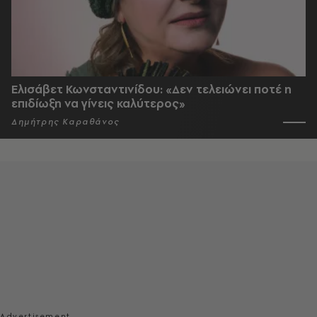
Ελισάβετ Κωνσταντινίδου: «Δεν τελειώνει ποτέ η
επιδίωξη να γίνεις καλύτερος»
Δημήτρης Καραθάνος