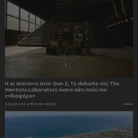
Η AI απέναντι στην Gen Z; Το debAIte της The
Newtons Laboratory έκανε κάτι πολύ πιο
ενδιαφέρον
Δημήτρης Αθανασιάδης