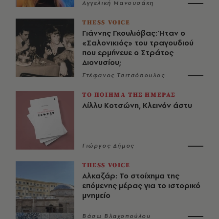
Αγγελική Μανουσάκη
THESS VOICE
Γιάννης Γκουλιόβας: Ήταν ο
«Σαλονικιός» του τραγουδιού
που ερμήνευε ο Στράτος
Διονυσίου;
Στέφανος Τσιτσόπουλος
ΤΟ ΠΟΙΗΜΑ ΤΗΣ ΗΜΕΡΑΣ
Λίλλυ Κοτσώνη, Κλεινόν άστυ
Γιώργος Δήμος
THESS VOICE
Αλκαζάρ: Το στοίχημα της
επόμενης μέρας για το ιστορικό
μνημείο
Βάσω Βλαχοπούλου