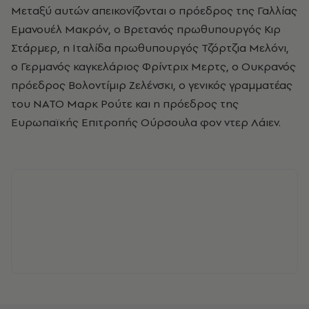
Μεταξύ αυτών απεικονίζονται ο πρόεδρος της Γαλλίας
Εμανουέλ Μακρόν, ο Βρετανός πρωθυπουργός Κιρ
Στάρμερ, η Ιταλίδα πρωθυπουργός Τζόρτζια Μελόνι,
ο Γερμανός καγκελάριος Φρίντριχ Μερτς, ο Ουκρανός
πρόεδρος Βολοντίμιρ Ζελένσκι, ο γενικός γραμματέας
του ΝΑΤΟ Μαρκ Ρούτε και η πρόεδρος της
Ευρωπαϊκής Επιτροπής Ούρσουλα φον ντερ Λάιεν.