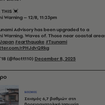
THIS 💓
i Warning – 12/8, 11:23pm
unami Advisory has been upgraded to a
i Warning. Waves of. Those near coastal area
Japan
#earthquake
#Tsunami
itter.com/rPHJdvQRkg
18 (@factt110)
December 8, 2025
θρο
ΚΟΣΜΟΣ
Σεισμός 6,7 βαθμών στη
βορειοανατολική Ιαπωνία