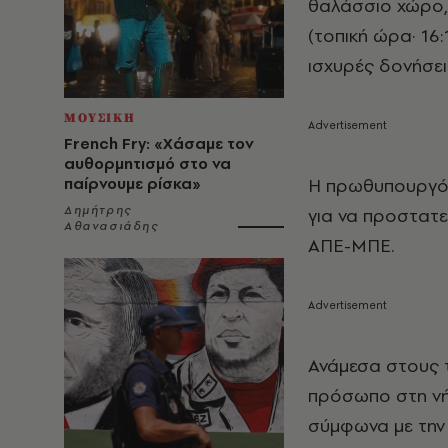
θαλάσσιο χώρο, 
(τοπική ώρα· 16
ισχυρές δονήσει
ΜΟΥΣΙΚΗ
French Fry: «Χάσαμε τον
αυθορμητισμό στο να
Η πρωθυπουργός
παίρνουμε ρίσκα»
Δημήτρης
για να προστατ
Αθανασιάδης
ΑΠΕ-ΜΠΕ.
Ανάμεσα στους 
πρόσωπο στη νή
σύμφωνα με την 