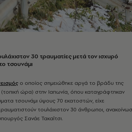
ουλάχιστον 30 τραυματίες μετά τον ισχυρό
 το τσουνάμι
σεισμός
ο οποίος σημειώθηκε αργά το βράδυ της
 (τοπική ώρα) στην Ιαπωνία, όπου καταγράφτηκαν
ματα τσουνάμι ύψους 70 εκατοστών, είχε
τραυματιστούν τουλάχιστον 30 άνθρωποι, ανακοίνω
πουργός Σανάε Τακαΐτσι.