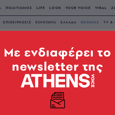
Α
ΠΟΛΙΤΙΣΜΟΣ
LIFE
LOOK
YOUR VOICE
VIRAL
Ζ
ΕΠΙΧΕΙΡΗΣΕΙΣ
ΚΟΙΝΩΝΙΑ
ΕΛΛΑΔΑ
ΚΟΣΜΟΣ
TV &
Mε ενδιαφέρει το
newsletter της
νία: Η στιγμή που τα
 νησί - Δείτε βίντεο
ες μέρες