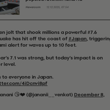
Newsroom
12.12.2025, 07:54
uake has hit off the coast of
#Japan
, triggeri
mi alert for waves up to 10 feet.
ar’s 7.1 was strong, but today’s impact is on
 level.
s to everyone in Japan.
itter.com/4iDcnvi8pf
 Janani 😘❤️ (@jananii__venkat)
December 8,