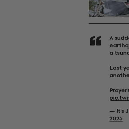
A sudden jolt that shook millions a powerful #7.6
earthq
a tsuna
Last ye
another
Prayer
pic.tw
— It's
2025