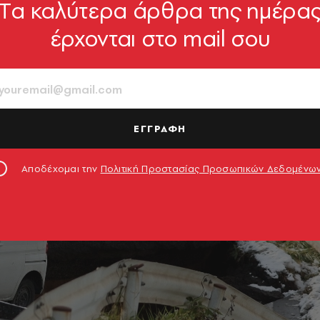
Tα καλύτερα άρθρα της ημέρα
έρχονται στο mail σου
ΕΓΓΡΑΦΗ
Αποδέχομαι την
Πολιτική Προστασίας Προσωπικών Δεδομένω