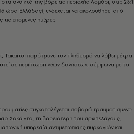
στα ανοικτά της βόρειας περιοχής Αομόρι, στις 23:1
:15 ώρα Ελλάδας), ενδέχεται να ακολουθηθεί από
ς τις επόμενες ημέρες.
 Τακαΐτσι παρότρυνε τον πληθυσμό να λάβει μέτρα
ευτεί σε περίπτωση νέων δονήσεων, σύμφωνα με το
τραυματίες συγκαταλέγεται σοβαρά τραυματισμένο
σο Χοκάιντο, τη βορειότερη του αρχιπελάγους,
ιαπωνική υπηρεσία αντιμετώπισης πυρκαγιών και