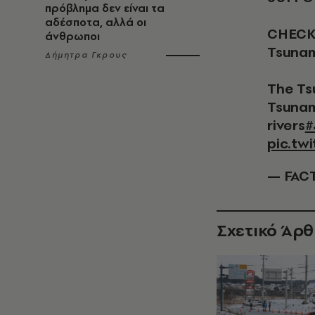
πρόβλημα δεν είναι τα
αδέσποτα, αλλά οι
CHECK 
άνθρωποι
Tsunam
Δήμητρα Γκρους
The Ts
Tsunam
rivers
#
pic.tw
— FACT
Σχετικό Άρ