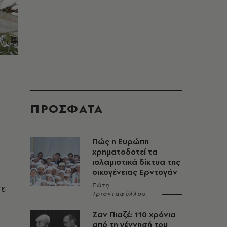
ΠΡΟΣΦΑΤΑ
Πώς η Ευρώπη
χρηματοδοτεί τα
ισλαμιστικά δίκτυα της
οικογένειας Ερντογάν
Σώτη
σε
Τριανταφύλλου
Ζαν Πιαζέ: 110 χρόνια
από τη γέννησή του