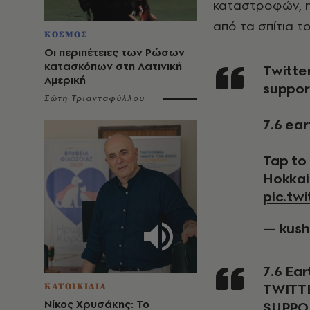
καταστροφών, η
από τα σπίτια το
ΚΟΣΜΟΣ
Οι περιπέτειες των Ρώσων
κατασκόπων στη Λατινική
Twitter has updated The rt and like ❤️ Button to
Αμερική
suppor
Σώτη Τριανταφύλλου
7.6 ea
Tap to
Hokka
pic.tw
— kush
7.6 E
TWITT
ΚΑΤΟΙΚΙΔΙΑ
Νίκος Χρυσάκης: Το
SUPPO