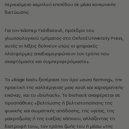
περιεχόμενο χαμηλού επιπέδου σε μέσα κοινωνικής
δικτύωσης.
Για τον Κάσπερ Γκέιθχοουλ, πρόεδρο του
γλωσσολογικού τμήματος στο Oxford University Press,
αυτές οι λέξεις δείχνουν «πώς οι ψηφιακές
πλατφόρμες αναδιαμορφώνουν τον τρόπο που
σκεφτόμαστε και συμπεριφερόμαστε».
Το «Rage bait» ξεπέρασε τον όρο «aura farming», την
πρακτική της καλλιέργειας μιας κουλ και χαρισματικής
εικόνας, και το «biohack». Το biohack αναφέρεται σε
προσπάθειες «βελτίωσης ή βελτιστοποίησης της
ψυχικής και σωματικής απόδοσης, της υγείας, της
μακροζωίας ή της ευεξίας κάποιου, αλλάζοντας τη
διατροφή του», τον τρόπο ζωής του ή μέσω «της