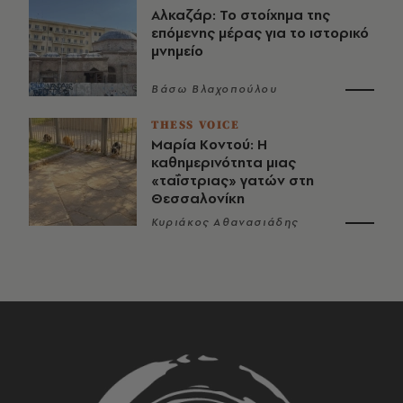
Αλκαζάρ: Το στοίχημα της
επόμενης μέρας για το ιστορικό
μνημείο
Βάσω Βλαχοπούλου
THESS VOICE
Μαρία Κοντού: Η
καθημερινότητα μιας
«ταΐστριας» γατών στη
Θεσσαλονίκη
Κυριάκος Αθανασιάδης