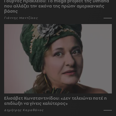
Γούρνες Ηρακλείου: To mega project της Dimand
που αλλάζει την εικόνα της πρώην αμερικανικής
βάσης
Γιάννης Μαντζίκος
Ελισάβετ Κωνσταντινίδου: «Δεν τελειώνει ποτέ η
επιδίωξη να γίνεις καλύτερος»
Δημήτρης Καραθάνος