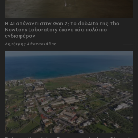
Η AI απέναντι στην Gen Z; Το debAIte της The
Newtons Laboratory έκανε κάτι πολύ πιο
ενδιαφέρον
Δημήτρης Αθανασιάδης