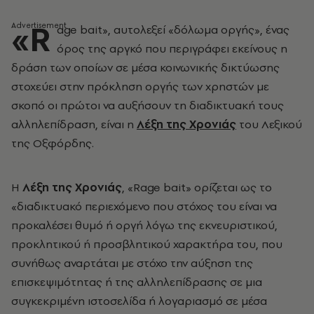
«R
age bait», αυτολεξεί «δόλωμα οργής», ένας
όρος της αργκό που περιγράφει εκείνους η
δράση των οποίων σε μέσα κοινωνικής δικτύωσης
στοχεύει στην πρόκληση οργής των χρηστών με
σκοπό οι πρώτοι να αυξήσουν τη διαδικτυακή τους
αλληλεπίδραση, είναι η
Λέξη της Χρονιάς
του Λεξικού
της Οξφόρδης.
H
Λέξη της Χρονιάς
, «Rage bait» ορίζεται ως το
«διαδικτυακό περιεχόμενο που στόχος του είναι να
προκαλέσει θυμό ή οργή λόγω της εκνευριστικού,
προκλητικού ή προσβλητικού χαρακτήρα του, που
συνήθως αναρτάται με στόχο την αύξηση της
επισκεψιμότητας ή της αλληλεπίδρασης σε μια
συγκεκριμένη ιστοσελίδα ή λογαριασμό σε μέσα