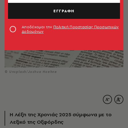
ΕΓΓΡΑΦΗ
Αποδέχομαι την
Πολιτική Προστασίας Προσωπικών
Δεδομένων
© Unsplash/Joshua Hoehne
Η Λέξη της Χρονιάς 2025 σύμφωνα με το
Λεξικό της Οξφόρδης