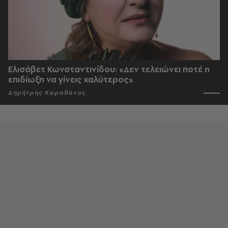
Ελισάβετ Κωνσταντινίδου: «Δεν τελειώνει ποτέ η
επιδίωξη να γίνεις καλύτερος»
Δημήτρης Καραθάνος