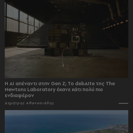
Η AI απέναντι στην Gen Z; Το debAIte της The
Newtons Laboratory έκανε κάτι πολύ πιο
ενδιαφέρον
Δημήτρης Αθανασιάδης