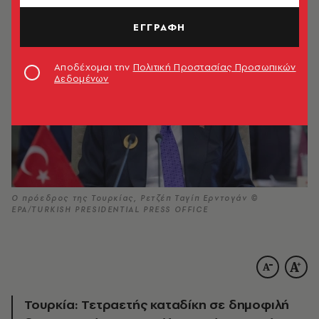
ΕΓΓΡΑΦΗ
Αποδέχομαι την
Πολιτική Προστασίας Προσωπικών
Δεδομένων
Ο πρόεδρος της Τουρκίας, Ρετζέπ Ταγίπ Ερντογάν ©
ΕΡΑ/TURKISH PRESIDENTIAL PRESS OFFICE
Τουρκία: Τετραετής καταδίκη σε δημοφιλή