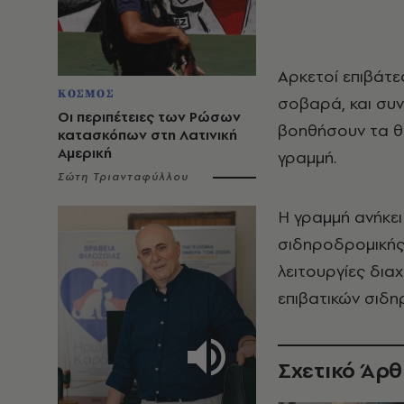
Αρκετοί επιβάτ
ΚΟΣΜΟΣ
σοβαρά, και συν
Οι περιπέτειες των Ρώσων
βοηθήσουν τα θ
κατασκόπων στη Λατινική
Αμερική
γραμμή.
Σώτη Τριανταφύλλου
Η γραμμή ανήκει 
σιδηροδρομικής 
λειτουργίες δια
επιβατικών σιδ
Σχετικό Άρ