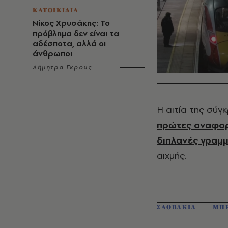
ΚΑΤΟΙΚΙΔΙΑ
Νίκος Χρυσάκης: Το
πρόβλημα δεν είναι τα
αδέσποτα, αλλά οι
άνθρωποι
Δήμητρα Γκρους
Η αιτία της σύγ
πρώτες αναφορέ
διπλανές γραμ
αιχμής.
ΣΛΟΒΑΚΙΑ
ΜΠΡ