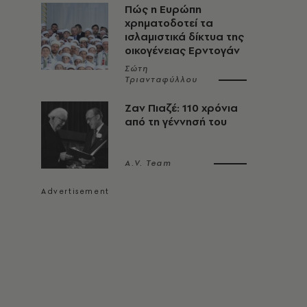
Πώς η Ευρώπη
χρηματοδοτεί τα
ισλαμιστικά δίκτυα της
οικογένειας Ερντογάν
Σώτη
Τριανταφύλλου
Ζαν Πιαζέ: 110 χρόνια
από τη γέννησή του
A.V. Team