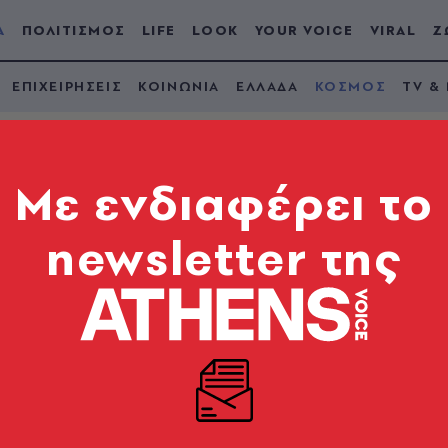
Α
ΠΟΛΙΤΙΣΜΟΣ
LIFE
LOOK
YOUR VOICE
VIRAL
Ζ
ΕΠΙΧΕΙΡΗΣΕΙΣ
ΚΟΙΝΩΝΙΑ
ΕΛΛΑΔΑ
ΚΟΣΜΟΣ
TV &
Mε ενδιαφέρει το
newsletter της
ουση δύο τρένων κο
α - Αναφορές για π
ροδρομικό δυστύχημα