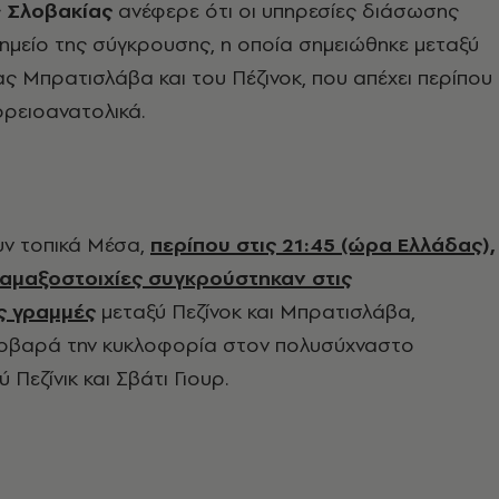
ς
Σλοβακίας
ανέφερε ότι οι υπηρεσίες διάσωσης
ημείο της σύγκρουσης, η οποία σημειώθηκε μεταξύ
 Μπρατισλάβα και του Πέζινοκ, που απέχει περίπου
ορειοανατολικά.
ν τοπικά Μέσα,
περίπου στις 21:45 (ώρα Ελλάδας),
 αμαξοστοιχίες συγκρούστηκαν στις
ς γραμμές
μεταξύ Πεζίνοκ και Μπρατισλάβα,
οβαρά την κυκλοφορία στον πολυσύχναστο
Πεζίνικ και Σβάτι Γιουρ.