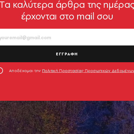
Tα καλύτερα άρθρα της ημέρα
έρχονται στο mail σου
ΕΓΓΡΑΦΗ
Αποδέχομαι την
Πολιτική Προστασίας Προσωπικών Δεδομένω