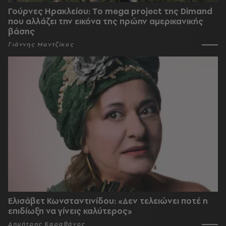
Γούρνες Ηρακλείου: To mega project της Dimand
που αλλάζει την εικόνα της πρώην αμερικανικής
βάσης
Γιάννης Μαντζίκος
Ελισάβετ Κωνσταντινίδου: «Δεν τελειώνει ποτέ η
επιδίωξη να γίνεις καλύτερος»
Δημήτρης Καραθάνος