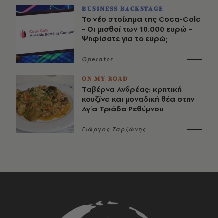
BUSINESS BACKSTAGE
Το νέο στοίχημα της Coca-Cola
- Οι μισθοί των 10.000 ευρώ -
Ψηφίσατε για το ευρώ;
Operator
ON MY ROAD
Ταβέρνα Ανδρέας: κρητική
κουζίνα και μοναδική θέα στην
Αγία Τριάδα Ρεθύμνου
Γιώργος Ζαρζώνης