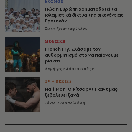
ΚΟΣΜΟΣ
Πώς η Ευρώπη χρηματοδοτεί τα
ισλαμιστικά δίκτυα της οικογένειας
Ερντογάν
Σώτη Τριανταφύλλου
ΜΟΥΣΙΚΗ
French Fry: «Χάσαμε τον
αυθορμητισμό στο να παίρνουμε
ρίσκα»
Δημήτρης Αθανασιάδης
TV + SERIES
Half Man: Ο Ρίτσαρντ Γκαντ μας
ξεβολεύει ξανά
Τάνια Σκραπαλιώρη