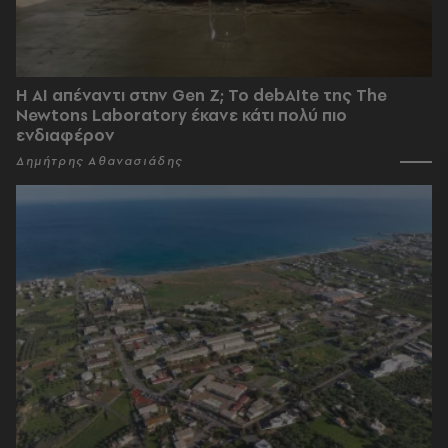
Η AI απέναντι στην Gen Z; Το debAIte της The
Newtons Laboratory έκανε κάτι πολύ πιο
ενδιαφέρον
Δημήτρης Αθανασιάδης