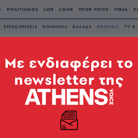
Α
ΠΟΛΙΤΙΣΜΟΣ
LIFE
LOOK
YOUR VOICE
VIRAL
Ζ
ΕΠΙΧΕΙΡΗΣΕΙΣ
ΚΟΙΝΩΝΙΑ
ΕΛΛΑΔΑ
ΚΟΣΜΟΣ
TV &
Mε ενδιαφέρει το
newsletter της
ει η διαβόητη υπόθεσ
ρέλα μετά από 45 χ
λιτικό τόσο υψηλού κύρους