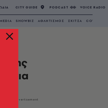
ΩΔΙΑ
CITY GUIDE
PODCAST
VOICE RADIO
 MEDIA
SHOWBIZ
ΑΘΛΗΤΙΣΜΟΣ
ΣΚΙΤΣΑ
COVID 19
η της
ρόνια