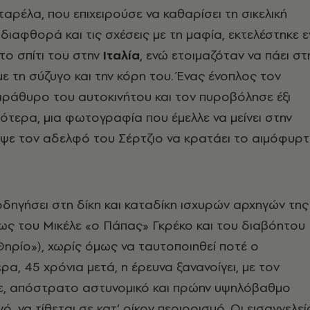
αρέλα, που επιχειρούσε να καθαρίσει τη σικελική
διαφθορά και τις σχέσεις με τη μαφία, εκτελέστηκε ε
ο σπίτι του στην
Ιταλία
, ενώ ετοιμαζόταν να πάει στ
με τη σύζυγο και την κόρη του. Ένας ένοπλος τον
ράθυρο του αυτοκινήτου και τον πυροβόλησε έξι
ότερα, μια φωτογραφία που έμελλε να μείνει στην
αψε τον αδελφό του Σέρτζιο να κρατάει το αιμόφυρ
οδηγήσει στη δίκη και καταδίκη ισχυρών αρχηγών της
ως του Μικέλε «ο Πάπας» Γκρέκο και του διαβόητου
 Θηρίο»), χωρίς όμως να ταυτοποιηθεί ποτέ ο
ρα, 45 χρόνια μετά, η έρευνα ξανανοίγει, με τον
ρε, απόστρατο αστυνομικό και πρώην υψηλόβαθμο
ό, να τίθεται σε κατ’ οίκον περιορισμό. Οι εισαγγελεί