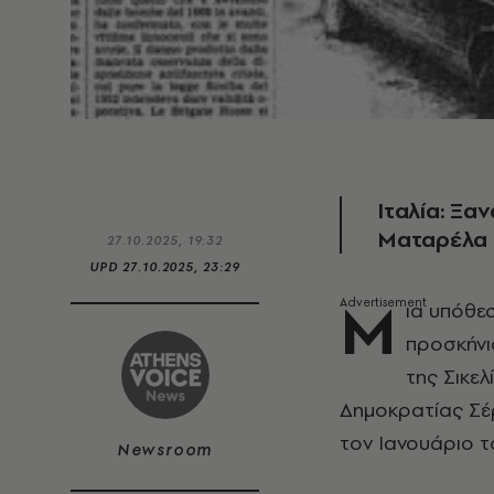
Ιταλία: Ξα
Ματαρέλα 
27.10.2025, 19:32
UPD
27.10.2025, 23:29
Μ
ια υπόθε
προσκήνι
της Σικε
Δημοκρατίας Σέρ
τον Ιανουάριο τ
Newsroom