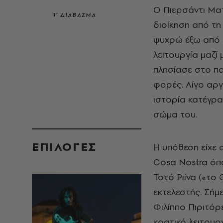
Ο Πιερσάντι Ματ
1’ ΔΙΑΒΑΣΜΑ
διοίκηση από τη 
ψυχρώ έξω από τ
λειτουργία μαζί 
πλησίασε στο πα
φορές. Λίγο αργ
ιστορία κατέγρ
σώμα του.
EΠΙΛΟΓΈΣ
Η υπόθεση είχε 
Cosa Nostra όπ
Τοτό Ριίνα («το
εκτελεστής. Σήμε
Φιλίππο Πιριτό
κρατικό λειτουργ