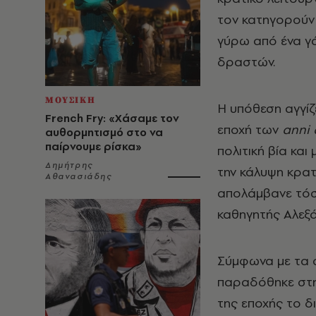
τον κατηγορούν 
γύρω από ένα γά
δραστών.
ΜΟΥΣΙΚΗ
Η υπόθεση αγγίζε
French Fry: «Χάσαμε τον
εποχή των
anni
αυθορμητισμό στο να
παίρνουμε ρίσκα»
πολιτική βία και
Δημήτρης
την κάλυψη κρατ
Αθανασιάδης
απολάμβανε τόσ
καθηγητής Αλεξά
Σύμφωνα με τα στ
παραδόθηκε στην
της εποχής το δ