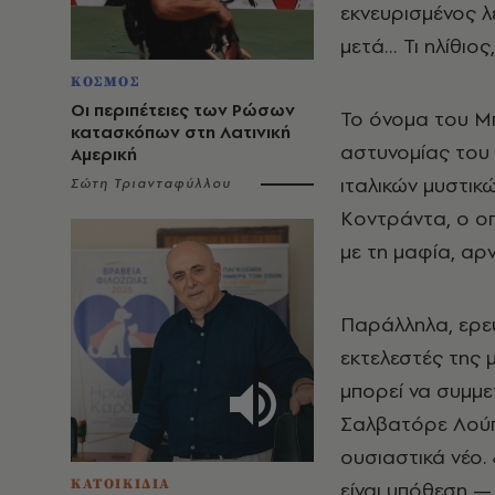
εκνευρισμένος 
μετά… Τι ηλίθιος
ΚΟΣΜΟΣ
Οι περιπέτειες των Ρώσων
Το όνομα του Μ
κατασκόπων στη Λατινική
αστυνομίας του 
Αμερική
ιταλικών μυστικ
Σώτη Τριανταφύλλου
Κοντράντα, ο οπ
με τη μαφία, αρν
Παράλληλα, ερευ
εκτελεστές της 
μπορεί να συμμε
Σαλβατόρε Λούπο
ουσιαστικά νέο.
ΚΑΤΟΙΚΙΔΙΑ
είναι υπόθεση — 