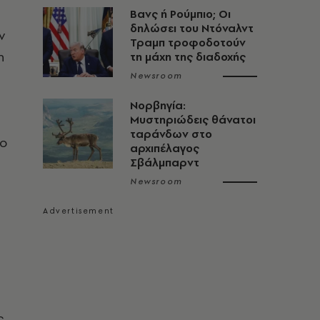
Βανς ή Ρούμπιο; Οι
δηλώσει του Ντόναλντ
ν
Τραμπ τροφοδοτούν
η
τη μάχη της διαδοχής
Newsroom
Νορβηγία:
Μυστηριώδεις θάνατοι
ταράνδων στο
το
αρχιπέλαγος
Σβάλμπαρντ
Newsroom
ς