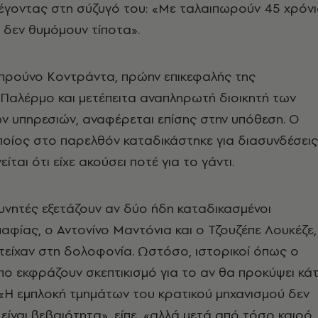
λέγοντας στη σύζυγό του: «Με ταλαιπωρούν 45 χρόν
, δεν θυμόμουν τίποτα».
προύνο Κοντράντα, πρώην επικεφαλής της
Παλέρμο και μετέπειτα αναπληρωτή διοικητή των
ών υπηρεσιών, αναφέρεται επίσης στην υπόθεση. Ο
οίος στο παρελθόν καταδικάστηκε για διασυνδέσεις
είται ότι είχε ακούσει ποτέ για το γάντι.
νητές εξετάζουν αν δύο ήδη καταδικασμένοι
μαφίας, ο Αντονίνο Μαντόνια και ο Τζουζέπε Λουκέζε,
τείχαν στη δολοφονία. Ωστόσο, ιστορικοί όπως ο
 εκφράζουν σκεπτικισμό για το αν θα προκύψει κάτ
 «Η εμπλοκή τμημάτων του κρατικού μηχανισμού δεν
είναι βεβαιότητα», είπε, «αλλά μετά από τόσο καιρό,