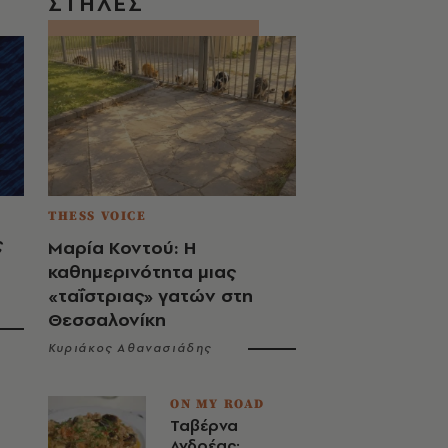
ΣΤΗΛΕΣ
THESS VOICE
ς
Μαρία Κοντού: Η
καθημερινότητα μιας
«ταΐστριας» γατών στη
Θεσσαλονίκη
Κυριάκος Αθανασιάδης
ON MY ROAD
Ταβέρνα
Ανδρέας: