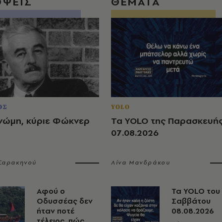
ΟΨΕΙΣ
ΘΕΜΑΤΑ
ΟΣ
YOLO
νώμη, κύριε Φώκνερ
Τα YOLO της Παρασκευή
07.08.2026
 Σαρακηνού
Λίνα Μανδράκου
Αφού ο
Τα YOLO του
Οδυσσέας δεν
Σαββάτου
ήταν ποτέ
08.08.2026
τέλειος, πώς