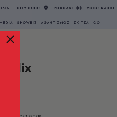
ΩΔΙΑ
CITY GUIDE
PODCAST
VOICE RADIO
 MEDIA
SHOWBIZ
ΑΘΛΗΤΙΣΜΟΣ
ΣΚΙΤΣΑ
COVID 19
etflix
ιρά
woke