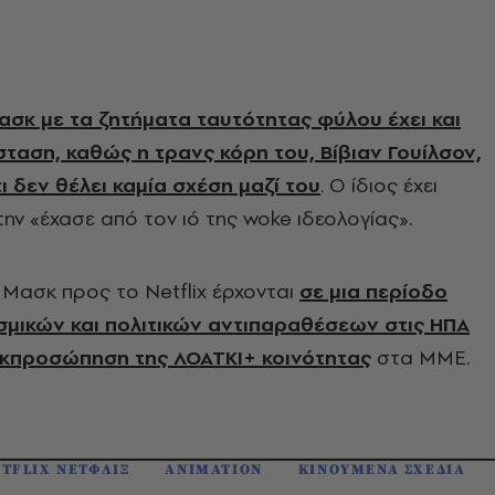
ασκ με τα ζητήματα ταυτότητας φύλου έχει και
ταση, καθώς η τρανς κόρη του, Βίβιαν Γουίλσον,
ι δεν θέλει καμία σχέση μαζί του
. Ο ίδιος έχει
την «έχασε από τον ιό της woke ιδεολογίας».
υ Μασκ προς το Netflix έρχονται
σε μια περίοδο
σμικών και πολιτικών αντιπαραθέσεων στις ΗΠΑ
εκπροσώπηση της ΛΟΑΤΚΙ+ κοινότητας
στα ΜΜΕ.
TFLIX ΝΕΤΦΛΙΞ
ANIMATION
ΚΙΝΟΥΜΕΝΑ ΣΧΕΔΙΑ