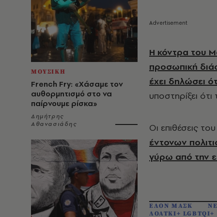
Η κόντρα του Μ
προσωπική διάσ
ΜΟΥΣΙΚΗ
έχει δηλώσει ότ
French Fry: «Χάσαμε τον
αυθορμητισμό στο να
υποστηρίξει ότι 
παίρνουμε ρίσκα»
Δημήτρης
Αθανασιάδης
Οι επιθέσεις το
έντονων πολιτι
γύρω από την 
ΕΛΟΝ ΜΑΣΚ
NE
ΛΟΑΤΚΙ+ LGBTQI+