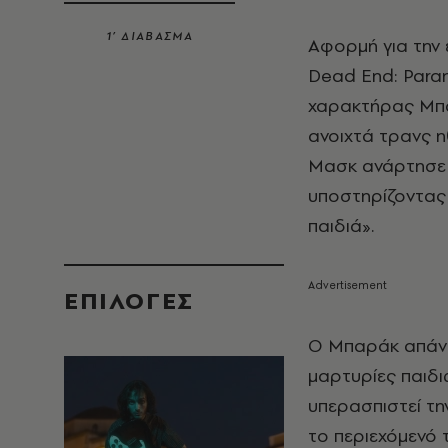
1’ ΔΙΑΒΑΣΜΑ
Αφορμή για την 
Dead End: Paran
χαρακτήρας Μπά
ανοιχτά τρανς η
Μασκ ανάρτησε 
υποστηρίζοντας 
παιδιά».
EΠΙΛΟΓΈΣ
Ο Μπαράκ απάντ
μαρτυρίες παιδιώ
υπερασπιστεί τη
το περιεχόμενό τ