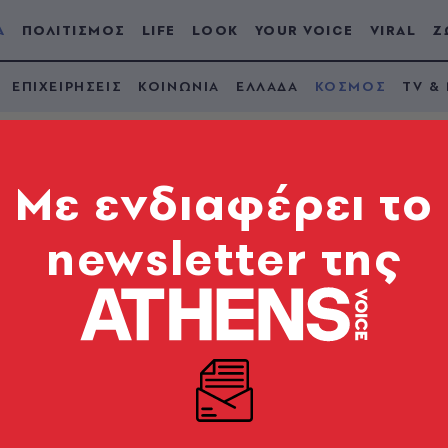
Α
ΠΟΛΙΤΙΣΜΟΣ
LIFE
LOOK
YOUR VOICE
VIRAL
Ζ
ΕΠΙΧΕΙΡΗΣΕΙΣ
ΚΟΙΝΩΝΙΑ
ΕΛΛΑΔΑ
ΚΟΣΜΟΣ
TV &
Mε ενδιαφέρει το
newsletter της
ί σε ακύρωση του N
κτήρα σε παιδική σε
ύθους του να διακόψουν τις συνδρομές - Μιλά για «