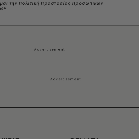
μαι την
Πολιτική Προστασίας Προσωπικών
νων