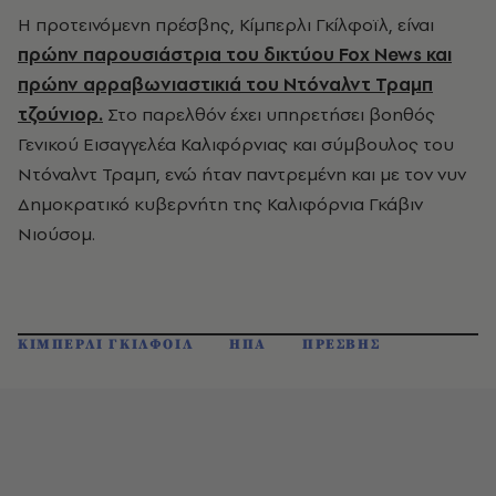
Η προτεινόμενη πρέσβης, Κίμπερλι Γκίλφοϊλ, είναι
πρώην παρουσιάστρια του δικτύου Fox News και
πρώην αρραβωνιαστικιά του Ντόναλντ Τραμπ
τζούνιορ.
Στο παρελθόν έχει υπηρετήσει βοηθός
Γενικού Εισαγγελέα Καλιφόρνιας και σύμβουλος του
Ντόναλντ Τραμπ, ενώ ήταν παντρεμένη και με τον νυν
Δημοκρατικό κυβερνήτη της Καλιφόρνια Γκάβιν
Νιούσομ.
ΚΙΜΠΕΡΛΙ ΓΚΙΛΦΟΙΛ
ΗΠΑ
ΠΡΕΣΒΗΣ