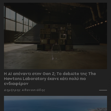
Η AI απέναντι στην Gen Z; Το debAIte της The
Newtons Laboratory έκανε κάτι πολύ πιο
ενδιαφέρον
Δημήτρης Αθανασιάδης