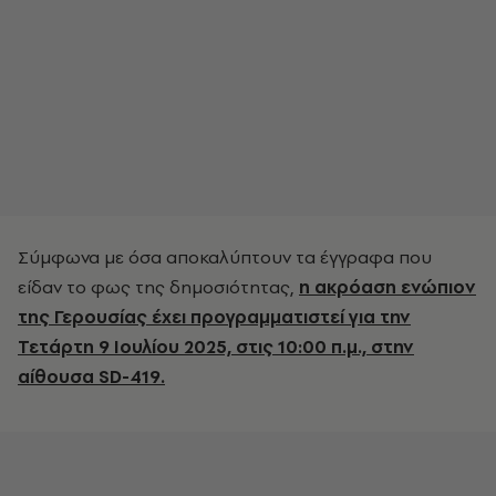
Σύμφωνα με όσα αποκαλύπτουν τα έγγραφα που
είδαν το φως της δημοσιότητας,
η ακρόαση ενώπιον
της Γερουσίας έχει προγραμματιστεί για την
Τετάρτη 9 Ιουλίου 2025, στις 10:00 π.μ., στην
αίθουσα SD-419.