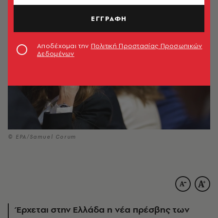
ΕΓΓΡΑΦΗ
Αποδέχομαι την
Πολιτική Προστασίας Προσωπικών
Δεδομένων
© EPA/Samuel Corum
Έρχεται στην Ελλάδα η νέα πρέσβης των