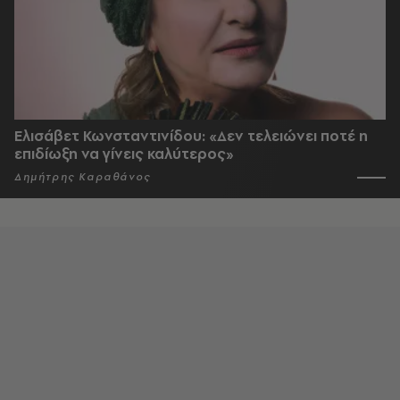
Ελισάβετ Κωνσταντινίδου: «Δεν τελειώνει ποτέ η
επιδίωξη να γίνεις καλύτερος»
Δημήτρης Καραθάνος