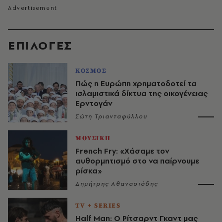
EΠΙΛΟΓΈΣ
ΚΟΣΜΟΣ
Πώς η Ευρώπη χρηματοδοτεί τα
ισλαμιστικά δίκτυα της οικογένειας
Ερντογάν
Σώτη Τριανταφύλλου
ΜΟΥΣΙΚΗ
French Fry: «Χάσαμε τον
αυθορμητισμό στο να παίρνουμε
ρίσκα»
Δημήτρης Αθανασιάδης
TV + SERIES
Half Man: Ο Ρίτσαρντ Γκαντ μας