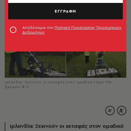
ΕΓΓΡΑΦΗ
Αποδέχομαι την
Πολιτική Προστασίας Προσωπικών
Δεδομένων
Ιρλανδία: Ξεκινούν οι εκταφές στον ομαδικό τάφο 796
βρεφών © Χ
Ιρλανδία: Ξεκινούν οι εκταφές στον ομαδικό