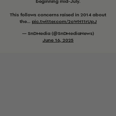
beginning mid-July.
This follows concerns raised in 2014 about
the…
pic.twitter.com/2oWH11rUpJ
— SnDMedia (@SnDMediaNews)
June 16, 2025