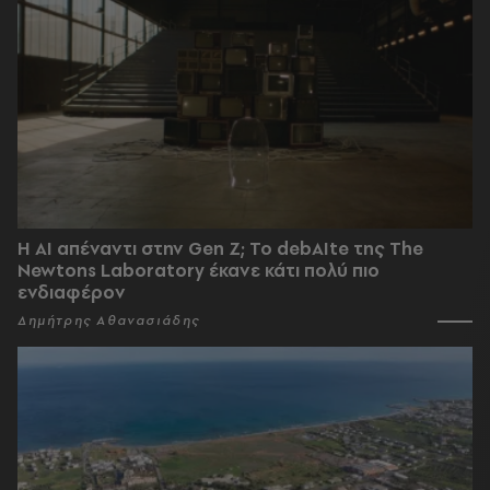
Η AI απέναντι στην Gen Z; Το debAIte της The
Newtons Laboratory έκανε κάτι πολύ πιο
ενδιαφέρον
Δημήτρης Αθανασιάδης