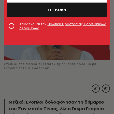
ΕΓΓΡΑΦΗ
Αποδέχομαι την
Πολιτική Προστασίας Προσωπικών
Δεδομένων
Ένοπλοι στο Μεξικό σκότωσαν τη δήμαρχο Λίλια Γκέμα
Γκαρσία Σότο © Facebook
Μεξικό: Ένοπλοι δολοφόνησαν τη δήμαρχο
του Σαν Ματέο Πίνιας, Λίλια Γκέμα Γκαρσία