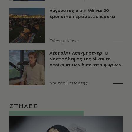
Αύγουστος στην Αθήνα: 20
τρόποι να περάσετε υπέροχα
Γιάννης Νένες
Λέοπολντ Άσενμπρενερ: Ο
Νοστράδαμος της AI και το
στοίχημα των δισεκατομμυρίων
Λουκάς Βελιδάκης
ΣΤΗΛΕΣ