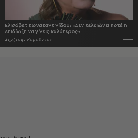
Ελισάβετ Κωνσταντινίδου: «Δεν τελειώνει ποτέ η
επιδίωξη να γίνεις καλύτερος»
Δημήτρης Καραθάνος